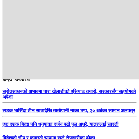
हाम्रो सिफारिस
स्रोतसाधनको अभावमा पारा खेलाडीको एसियाड तयारी, सरकारसँग सहयोगको
अपेक्षा
सडक भासिँदा तीन सातादेखि तातोपानी नाका ठप्प, २० अर्बका सामान अलपत्र
एक दशक बित्दा पनि धनुषाका दर्जन बढी पुल अधुरै, यात्रुलाई सास्ती
विदेशको सीप र कमाइले झापामा खुले रोजगारीका ढोका