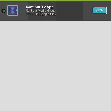
Kantipur TV App
VIEW
Kantipur Media Group
FREE - In Google Play
समाचार
राजनीति
खेलकुद
अन्तर्राष्ट्रिय
अर्थ
भिडियो
विचार
कला / साहित्य
अन्य