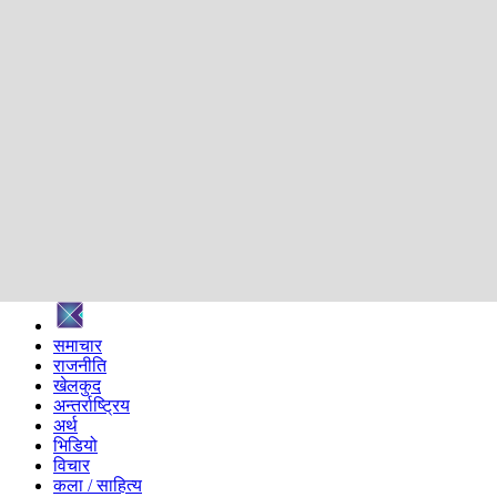
शिक्षा
स्वास्थ्य
अन्तर्वार्ता
मनोरञ्जन
प्रविधि
निर्वाचन विशेष
सम्पादकीय
समाज
ब्लग
अन्य
प्रदेश
समाचार
राजनीति
खेलकुद
अन्तर्राष्ट्रिय
अर्थ
भिडियो
विचार
कला / साहित्य