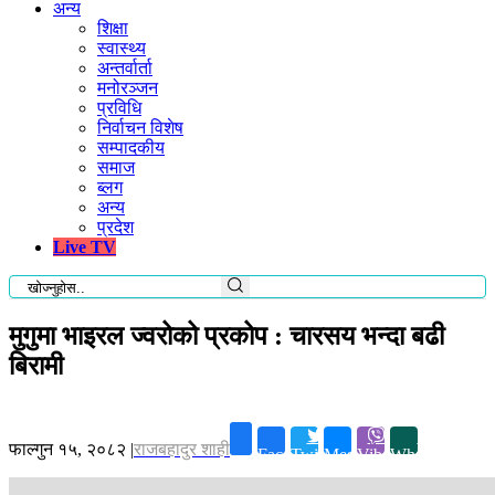
अन्य
शिक्षा
स्वास्थ्य
अन्तर्वार्ता
मनोरञ्जन
प्रविधि
निर्वाचन विशेष
सम्पादकीय
समाज
ब्लग
अन्य
प्रदेश
Live TV
मुगुमा भाइरल ज्वरोको प्रकोप : चारसय भन्दा बढी
बिरामी
फाल्गुन १५, २०८२
|
राजबहादुर शाही
Facebook
Twitter
Messenger
Viber
Whatsapp