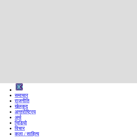
शिक्षा
स्वास्थ्य
अन्तर्वार्ता
मनोरञ्जन
प्रविधि
निर्वाचन विशेष
सम्पादकीय
समाज
ब्लग
अन्य
प्रदेश
समाचार
राजनीति
खेलकुद
अन्तर्राष्ट्रिय
अर्थ
भिडियो
विचार
कला / साहित्य