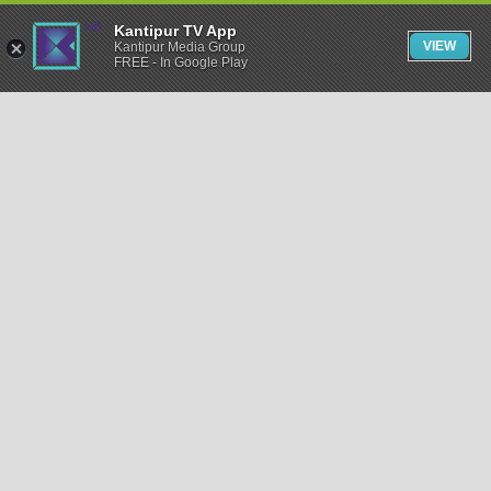
Kantipur TV App
VIEW
Kantipur Media Group
FREE - In Google Play
समाचार
राजनीति
खेलकुद
अन्तर्राष्ट्रिय
अर्थ
भिडियो
विचार
कला / साहित्य
अन्य