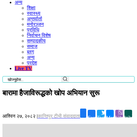
अन्य
शिक्षा
स्वास्थ्य
अन्तर्वार्ता
मनोरञ्जन
प्रविधि
निर्वाचन विशेष
सम्पादकीय
समाज
ब्लग
अन्य
प्रदेश
Live TV
बारामा हैजाविरूद्धको खोप अभियान सुरू
आश्विन २७, २०८२
|
कान्तिपुर टीभी संवाददाता
Facebook
Twitter
Messenger
Viber
Whats