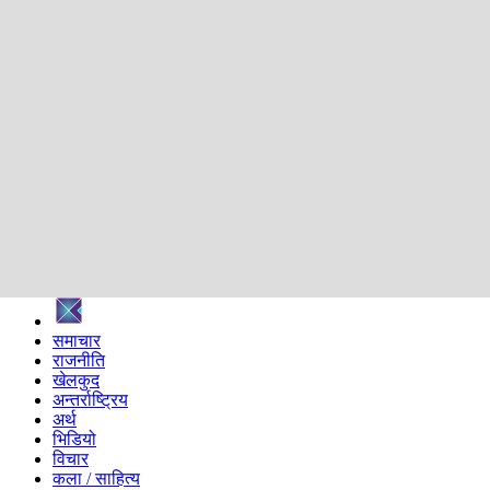
शिक्षा
स्वास्थ्य
अन्तर्वार्ता
मनोरञ्जन
प्रविधि
निर्वाचन विशेष
सम्पादकीय
समाज
ब्लग
अन्य
प्रदेश
समाचार
राजनीति
खेलकुद
अन्तर्राष्ट्रिय
अर्थ
भिडियो
विचार
कला / साहित्य