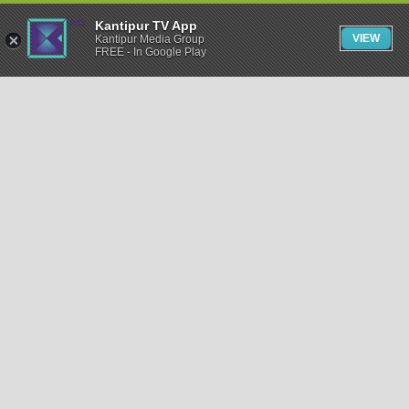
Kantipur TV App
VIEW
Kantipur Media Group
FREE - In Google Play
समाचार
राजनीति
खेलकुद
अन्तर्राष्ट्रिय
अर्थ
भिडियो
विचार
कला / साहित्य
अन्य