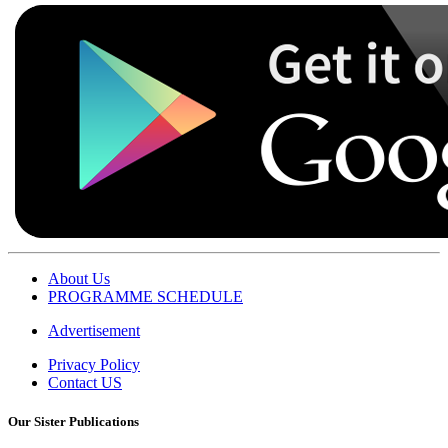
About Us
PROGRAMME SCHEDULE
Advertisement
Privacy Policy
Contact US
Our Sister Publications