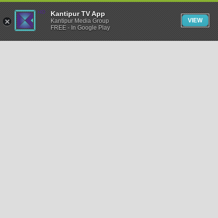
Kantipur TV App
VIEW
Kantipur Media Group
FREE - In Google Play
समाचार
राजनीति
खेलकुद
अन्तर्राष्ट्रिय
अर्थ
भिडियो
विचार
कला / साहित्य
अन्य