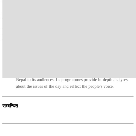
लिमिटेडबाटै किनिदिनुस् भनेर आग्रह गर्‍यौं । तर यो कुरा भनेर लागू हुने रहेनछ
। त्यसकारण मन्त्रालयबाट निर्णय गर्नको लागि उद्योग मन्त्रालयले प्रस्ताव
लग्नुपर्छ भन्ने लाग्छ । होइन उद्योग मन्त्रालयले नै लाने हो भने पनि हामी लग्न
तयार छौं ।”
मन्त्री पौडेलका अनुसार समितिमा स्वास्थ्य मन्त्रालय, अर्थ मन्त्रालय, संघीय
मामिला तथा सामान्य प्रशासन मन्त्रालयका प्रतिनिधि, नेपाल औषधि
लिमिटेडका अध्यक्ष र महाप्रबन्धक समेत हुनुहुन्छ ।
कान्तिपुर टीभी संवाददाता
Kantipur TV HD, the most popular TV channel in Nepal, brings
Nepal to its audiences. Its programmes provide in-depth analyses
about the issues of the day and reflect the people’s voice.
सम्बन्धित