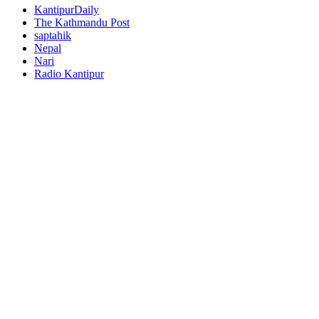
KantipurDaily
The Kathmandu Post
saptahik
Nepal
Nari
Radio Kantipur