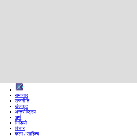
शिक्षा
स्वास्थ्य
अन्तर्वार्ता
मनोरञ्जन
प्रविधि
निर्वाचन विशेष
सम्पादकीय
समाज
ब्लग
अन्य
प्रदेश
समाचार
राजनीति
खेलकुद
अन्तर्राष्ट्रिय
अर्थ
भिडियो
विचार
कला / साहित्य