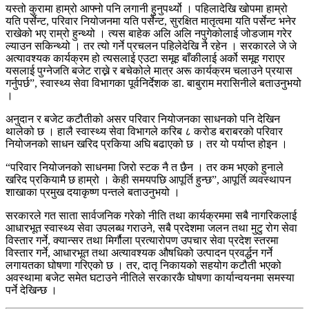
यस्तो कुरामा हाम्रो आफ्नो पनि लगानी हुनुपर्थ्यो । पहिलादेखि खोपमा हाम्रो
यति पर्सेन्ट, परिवार नियोजनमा यति पर्सेन्ट, सुरक्षित मातृत्वमा यति पर्सेन्ट भनेर
राखेको भए राम्रो हुन्थ्यो । त्यस बाहेक अलि अलि नपुगेकोलाई जोडजाम गरेर
ल्याउन सकिन्थ्यो । तर त्यो गर्ने प्रचलन पहिलेदेखि नै रहेन । सरकारले जे जे
अत्यावश्यक कार्यक्रम हो त्यसलाई एउटा समूह बाँकीलाई अर्को समूह गराएर
यसलाई पुग्नेजति बजेट राख्ने र बचेकोले मात्र अरू कार्यक्रम चलाउने प्रयास
गर्नुपर्छ”, स्वास्थ्य सेवा विभागका पूर्वनिर्देशक डा. बाबुराम मरासिनीले बताउनुभयो
।
अनुदान र बजेट कटौतीको असर परिवार नियोजनका साधनको पनि देखिन
थालेको छ । हालै स्वास्थ्य सेवा विभागले करिब ८ करोड बराबरको परिवार
नियोजनको साधन खरिद प्रकिया अघि बढाएको छ । तर यो पर्याप्त होइन ।
“परिवार नियोजनको साधनमा जिरो स्टक नै त छैन । तर कम भएको हुनाले
खरिद प्रकियामै छ हाम्रो । केही समयपछि आपूर्ति हुन्छ”, आपूर्ति व्यवस्थापन
शाखाका प्रमुख दयाकृष्ण पन्तले बताउनुभयो ।
सरकारले गत साता सार्वजनिक गरेको नीति तथा कार्यक्रममा सबै नागरिकलाई
आधारभूत स्वास्थ्य सेवा उपलब्ध गराउने, सबै प्रदेशमा जलन तथा मुटु रोग सेवा
विस्तार गर्ने, क्यान्सर तथा मिर्गौला प्रत्यारोपण उपचार सेवा प्रदेश स्तरमा
विस्तार गर्ने, आधारभूत तथा अत्यावश्यक औषधिको उत्पादन प्रवर्द्धन गर्ने
लगायतका घोषणा गरिएको छ । तर, दातृ निकायको सहयोग कटौती भएको
अवस्थामा बजेट समेत घटाउने नीतिले सरकारकै घोषणा कार्यान्वयनमा समस्या
पर्ने देखिन्छ ।