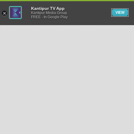
Kantipur TV App
VIEW
Kantipur Media Group
FREE - In Google Play
समाचार
राजनीति
खेलकुद
अन्तर्राष्ट्रिय
अर्थ
भिडियो
विचार
कला / साहित्य
अन्य