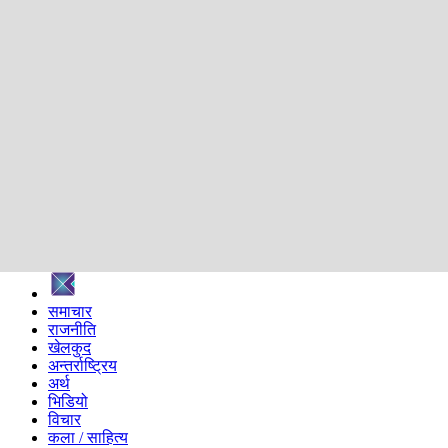
शिक्षा
स्वास्थ्य
अन्तर्वार्ता
मनोरञ्जन
प्रविधि
निर्वाचन विशेष
सम्पादकीय
समाज
ब्लग
अन्य
प्रदेश
समाचार
राजनीति
खेलकुद
अन्तर्राष्ट्रिय
अर्थ
भिडियो
विचार
कला / साहित्य