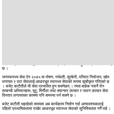
विगत वर्षहरूमा स्वास्थ्य मन्त्रालयले पाउने बजेटमध्ये ७१ प्रतिशत हिस्सा
नेपाल सरकारको र २९ प्रतिशत दातृ निकायको हुने गर्थ्यो । दातृ निकायले दिने
२९ प्रतिशतमध्ये ६ प्रतिशत अनुदान र २३ प्रतिशत ऋण हुन्थ्यो । यो दातृ
निकायहरूले नेपाल सरकारको बजेट प्रणालीमार्फत दिने सहयोग हो । यस
बाहेक पनि उनीहरूले प्रत्यक्ष रूपमा खोप, परिवार नियोजनका साधन लगायतका
विभिन्न कार्यक्रममा ठूलो सहयोग गर्दै आइरहेका थिए । तर अहिले यी सबै
रोकिन थालेपछि बालबालिकाको खोपदेखि वृद्ध वृद्धासम्मको जटिल रोगको
उपचारमा समस्या देखिन थालेको हो ।
विदेशी सहयोग कटौती हुने अवस्था आएपछि सरकारी बजेट बढ्नुपर्ने हो । तर
यही बेला आगामी आर्थिक वर्षका लागि स्वास्थ्य मन्त्रालयको बजेट सिलिङ
घटेको छ । चालु वर्षमा ८६ अर्ब २४ करोड बजेट पाएको मन्त्रालयले आगामी
आर्थिक वर्षका लागि ८३ अर्बको सिलिङ पाएको छ । यसरी बजेट घट्दा
संविधानप्रदत्त आधारभूत स्वास्थ्य सेवा प्रवाहमा समस्या हुने मन्त्रालयको भनाइ
छ ।
जनस्वास्थ्य सेवा ऐन २०७५ मा पोषण, गर्भवती, सुत्केरी, परिवार नियोजन, खोप
लगायत ९ वटा सेवालाई आधारभूत स्वास्थ्य सेवाको रूपमा सूचीकृत गरिएको छ
। बजेट कटौतीले यी सेवा प्रभावित हुन सक्नेछन् । त्यस बाहेक नसर्ने रोग
सम्बन्धी अभियानहरू, मृटु, मिर्गौला तथा क्यान्सर उपचार र जलन उपचार सेवा
विस्तार लगायतका काममा पनि समस्या पर्न सक्ने छ ।
बजेट कटौती भइरहेको समयमा अब कार्यक्रम निर्माण गर्दा अत्यावश्यकलाई
पहिलो प्राथमिकतामा राखेर आधारभूत स्वास्थ्य सेवाको सुनिश्चितता गर्नै पर्छ ।