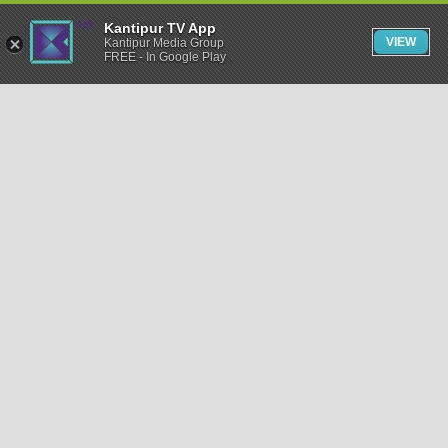
Kantipur TV App
VIEW
Kantipur Media Group
FREE - In Google Play
समाचार
राजनीति
खेलकुद
अन्तर्राष्ट्रिय
अर्थ
भिडियो
विचार
कला / साहित्य
अन्य