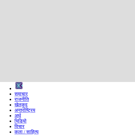
शिक्षा
स्वास्थ्य
अन्तर्वार्ता
मनोरञ्जन
प्रविधि
निर्वाचन विशेष
सम्पादकीय
समाज
ब्लग
अन्य
प्रदेश
समाचार
राजनीति
खेलकुद
अन्तर्राष्ट्रिय
अर्थ
भिडियो
विचार
कला / साहित्य