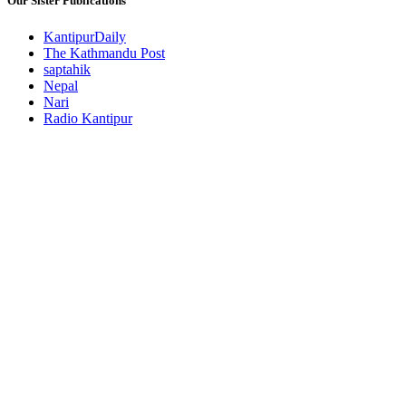
Our Sister Publications
KantipurDaily
The Kathmandu Post
saptahik
Nepal
Nari
Radio Kantipur