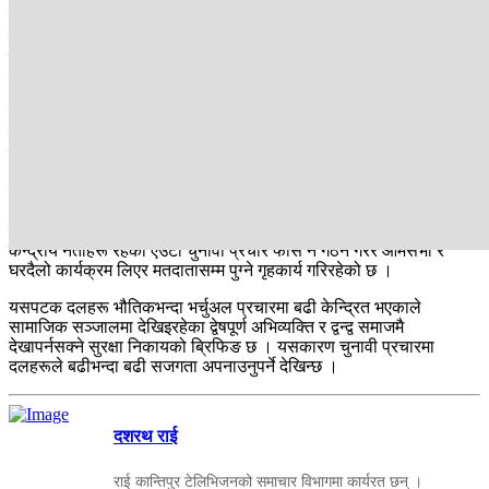
कांग्रेसले सातवटै प्रदेशमा पार्टी सभापति गगन थापा, उपसभापति विश्वप्रकाश
शर्मासहितका पदाधिकारीलाई लगेर आमसभामा सम्बोधन गराउने कार्यतालिका
बनाइरहेको छ । दुवै दलले आफ्ना नेतृत्वलाई भावी प्रधानमन्त्रीको उम्मेदवार
घोषणा गरेर मतदातासमक्ष मत मागिरहेका छन् ।
यता राष्ट्रिय स्वतन्त्र पार्टी पनि आफ्ना वरिष्ठ नेता बालेन्द्र शाहलाई भावी
प्रधानमन्त्रीको उम्मेदवार बनाएर चुनावी मैदानमा छ । शाहले पूर्वदेखि
सुदूरपश्चिमसम्मै मतदाता भेटघाट पनि गरिसकेका छन् । एकल सरकार बनाउने
भन्दै आक्रामक रणनीति अपनाएको रास्वपाले आफ्ना चुनावी सभाहरूमा पार्टी
सभापति रवि लामिछाने र शाहलाई उत्रार्ने तयारी गरेको छ ।
विभिन्र वाम घटकहरू एकता गर्दै गठन भएको नेपाली कम्युनिस्ट पार्टीले भने
केन्द्रीय नेताहरू रहेको एउटा चुनावी प्रचार फोर्स नै गठन गरेर आमसभा र
घरदैलो कार्यक्रम लिएर मतदातासम्म पुग्ने गृहकार्य गरिरहेको छ ।
यसपटक दलहरू भौतिकभन्दा भर्चुअल प्रचारमा बढी केन्द्रित भएकाले
सामाजिक सञ्जालमा देखिइरहेका द्वेषपूर्ण अभिव्यक्ति र द्वन्द्व समाजमै
देखापर्नसक्ने सुरक्षा निकायको ब्रिफिङ छ । यसकारण चुनावी प्रचारमा
दलहरूले बढीभन्दा बढी सजगता अपनाउनुपर्ने देखिन्छ ।
दशरथ राई
राई कान्तिपुर टेलिभिजनको समाचार विभागमा कार्यरत छन् ।