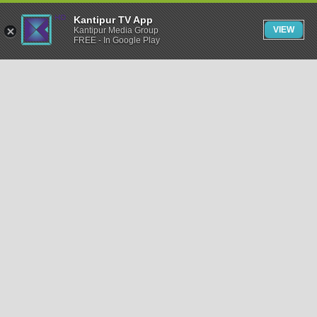
Kantipur TV App
VIEW
Kantipur Media Group
FREE - In Google Play
समाचार
राजनीति
खेलकुद
अन्तर्राष्ट्रिय
अर्थ
भिडियो
विचार
कला / साहित्य
अन्य