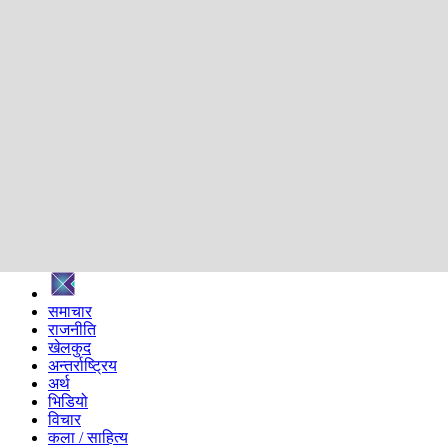
शिक्षा
स्वास्थ्य
अन्तर्वार्ता
मनोरञ्जन
प्रविधि
निर्वाचन विशेष
सम्पादकीय
समाज
ब्लग
अन्य
प्रदेश
समाचार
राजनीति
खेलकुद
अन्तर्राष्ट्रिय
अर्थ
भिडियो
विचार
कला / साहित्य