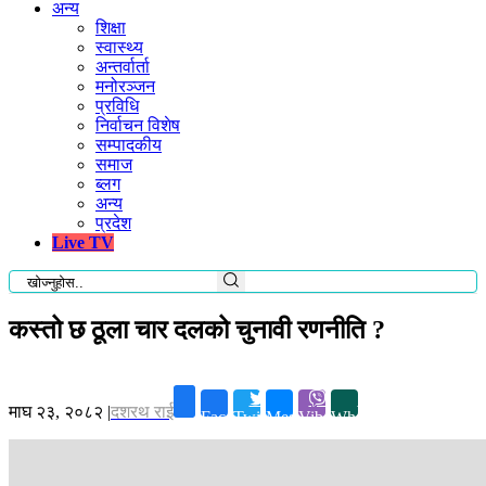
अन्य
शिक्षा
स्वास्थ्य
अन्तर्वार्ता
मनोरञ्जन
प्रविधि
निर्वाचन विशेष
सम्पादकीय
समाज
ब्लग
अन्य
प्रदेश
Live TV
कस्तो छ ठूला चार दलको चुनावी रणनीति ?
माघ २३, २०८२
|
दशरथ राई
Facebook
Twitter
Messenger
Viber
Whatsapp