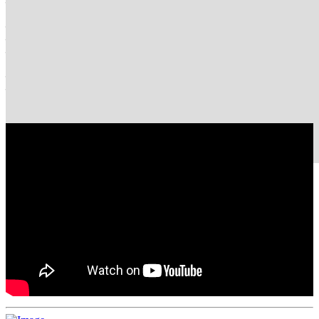
कक्षासम्म अंग्रेजी माध्यमबाट पढाइ हुन्छ ।
खोलाको बाढी र पहिरोको त्रासका बीच कलिला बालबालिकालाई विद्यालय जानै
एक घण्टाभन्दा बढी पैदल हिँड्नुपर्ने बाध्यता थियो । वडाध्यक्षले अभिभावलाई
गुणस्तरीय शिक्षा दिने प्रतिबद्धता गरेपछि विद्यालयले पुनर्जीवन पाएको हो ।
संरचना भएर पनि दुई वर्षदेखि ताला लागेको दुर्गम आलम्पूको यो विद्यालयको
पुनरुत्थान भएको छ । अर्को वर्ष कम्तीमा सय जना विद्यार्थी भर्ना गर्ने अभियान छ
आलम्पूको यो विद्यालयमा ।