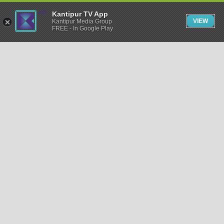
Kantipur TV App
VIEW
Kantipur Media Group
FREE - In Google Play
समाचार
राजनीति
खेलकुद
अन्तर्राष्ट्रिय
अर्थ
भिडियो
विचार
कला / साहित्य
अन्य