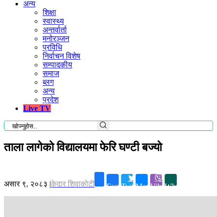
अन्य
शिक्षा
स्वास्थ्य
अन्तर्वार्ता
मनोरञ्जन
प्रविधि
निर्वाचन विशेष
सम्पादकीय
समाज
ब्लग
अन्य
प्रदेश
Live TV
ताला लागेको विद्यालयमा फेरि घण्टी बज्यो
असार ९, २०८३
|
केदार शिवाकोटी
Facebook
Twitter
Messenger
Viber
Whatsapp