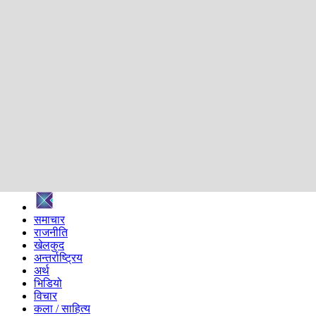
शिक्षा
स्वास्थ्य
अन्तर्वार्ता
मनोरञ्जन
प्रविधि
निर्वाचन विशेष
सम्पादकीय
समाज
ब्लग
अन्य
प्रदेश
समाचार
राजनीति
खेलकुद
अन्तर्राष्ट्रिय
अर्थ
भिडियो
विचार
कला / साहित्य