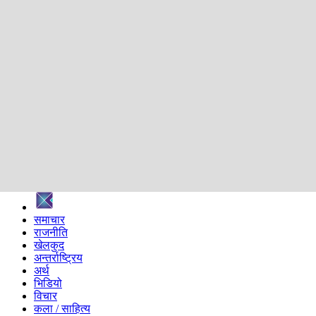
शिक्षा
स्वास्थ्य
अन्तर्वार्ता
मनोरञ्जन
प्रविधि
निर्वाचन विशेष
सम्पादकीय
समाज
ब्लग
अन्य
प्रदेश
समाचार
राजनीति
खेलकुद
अन्तर्राष्ट्रिय
अर्थ
भिडियो
विचार
कला / साहित्य