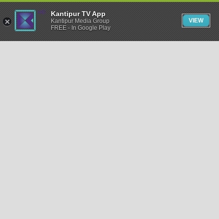
Kantipur TV App
VIEW
Kantipur Media Group
FREE - In Google Play
समाचार
राजनीति
खेलकुद
अन्तर्राष्ट्रिय
अर्थ
भिडियो
विचार
कला / साहित्य
अन्य