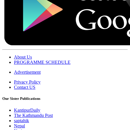
About Us
PROGRAMME SCHEDULE
Advertisement
Privacy Policy
Contact US
Our Sister Publications
KantipurDaily
The Kathmandu Post
saptahik
Nepal