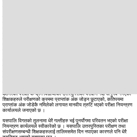
पुनर्योगका लागि आवेदन दिएका थिए त्यसमध्ये ९ सय ७१ जनाको उत्तरपुस्तिका
हराएको छ ।
कार्यालयले उत्तरपुस्तिका खोज्नेकाम जारी राखेको छ । तर, अझै भेट्टाउन
सकेकाे छैन । ती विद्यार्थीहरुको उत्तरपुस्तिका भेटाउन नसक्दा पुनर्योगको
नतिजा प्रकाशनमा ढिलाइ भएको कार्यालयले स्वीकारेको छ । पुनर्योगका लागि
निवदेन दिएका ती विद्यार्थीको उत्तरपुस्तिका अन्य परीक्षा केन्द्रको
उत्तरपुस्तिकाको पोकामा परेको हुनसक्ने भन्दै शनिबार र आइतबार दुईदिनको
बिदाको समयमा खोजबिन गरेर नतिजा प्रकाशन गर्ने परीक्षा नियन्त्रण
कार्यलयका अधिकारीहरु बताउँछन् ।
विद्यार्थीको उत्तरपुस्तिका हराउनु एउटा समस्या भयो । पुनर्योग गरिएका १२
सयभन्दा बढी विद्यार्थीका नजितामा फेरबदल देखिएको छ । परीक्षा नियन्त्रण
कार्यालयमा पुनर्योगका लागि आवेदन दिएका ३१ हजार ५ सय १६ जनाको नतिजा
प्रकाशन गर्दा १२ सय ७४ जना अर्थात् ३ दशमलव ७५ प्रतिशतको नतिजामा
परिवर्तन भएको हो ।
देशभरका परीक्षा केन्द्रमै विद्यार्थीको उत्तरपुस्तिका परीक्षण गर्दा अनुभव नभएका
शिक्षकहरुले परीक्षणको क्रममा प्राप्तांक अंक जोड्न छुटाएको, कतिपयमा
प्राप्तांक अंक जोडेकै नमिलेको लगायत मानवीय त्रुटि भएको परीक्षा नियन्त्रण
कार्यालयले जनाएको छ ।
यसपालि विगतको तुलनामा धेरै गल्तीहरु भई पुनर्योगमा परिवतन भएको परीक्षा
नियन्त्रण कार्यलयले स्वीकारेको छ । यसपालि उत्तरपुस्तिका परीक्षण तथा
संपरीक्षणसम्बन्धी शिक्षकहरुलाई तालिमसमेत दिन नपाएका कारणले पनि धेरै