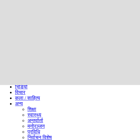
समाज
ब्लग
अन्य
प्रदेश
समाचार
राजनीति
खेलकुद
अन्तर्राष्ट्रिय
अर्थ
भिडियो
विचार
कला / साहित्य
अन्य
शिक्षा
स्वास्थ्य
अन्तर्वार्ता
मनोरञ्जन
प्रविधि
निर्वाचन विशेष