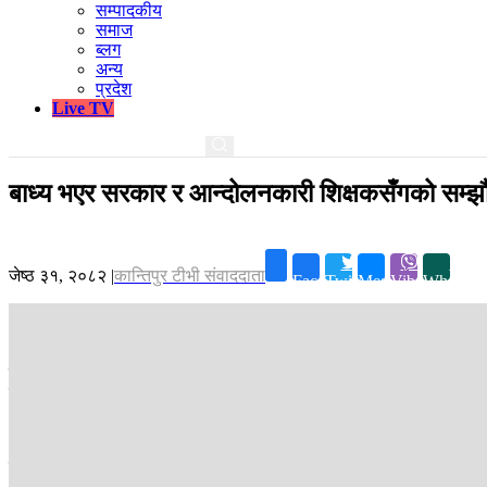
सम्पादकीय
समाज
ब्लग
अन्य
प्रदेश
Live TV
बाध्य भएर सरकार र आन्दोलनकारी शिक्षकसँगको सम्झौता
जेष्ठ ३१, २०८२
|
कान्तिपुर टीभी संवाददाता
Facebook
Twitter
Messenger
Viber
Whatsap
काठमाडौं ।
शिक्षा, स्वास्थ्य तथा सूचना प्रविधि समितिका सभापति अम्मरबहाद
को सम्बन्धमा उपसमितिको प्रतिवेदनमाथिको छलफलका क्रममा सभापति थापाले आफ
आफूलाई कसैले जबर्जस्ती हस्ताक्षर नगराएको स्पष्ट पार्दै उहाँले नैतिक रूपमा नगरी
उहाँले भन्नुभयो, “सरकार र आन्दोलनकारीबीचको सम्झौता संसद्‌भित्र प्रवेश गर्न
। नत्र मैले जबर्जस्ती हात समाएर गराएको भनेको छैन । मलाई नैतिक रूपले नगर