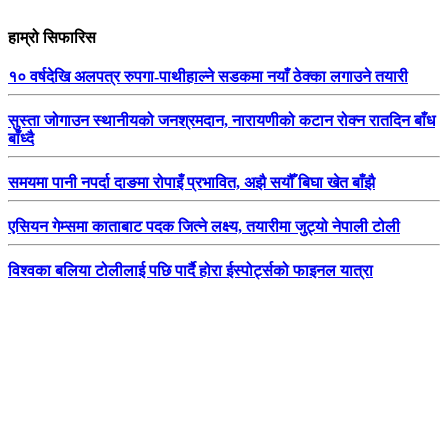
हाम्रो सिफारिस
१० वर्षदेखि अलपत्र रुपगा-पाथीहाल्ने सडकमा नयाँ ठेक्का लगाउने तयारी
सुस्ता जोगाउन स्थानीयको जनश्रमदान, नारायणीको कटान रोक्न रातदिन बाँध
बाँध्दै
समयमा पानी नपर्दा दाङमा रोपाइँ प्रभावित, अझै सयौँ बिघा खेत बाँझै
एसियन गेम्समा काताबाट पदक जित्ने लक्ष्य, तयारीमा जुट्यो नेपाली टोली
विश्वका बलिया टोलीलाई पछि पार्दै होरा ईस्पोर्ट्सको फाइनल यात्रा