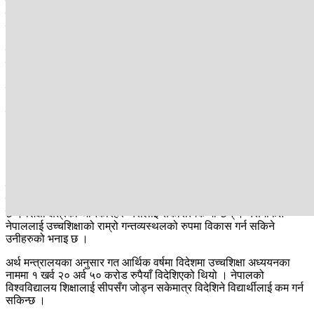
वैदेशिक अध्ययन अनुमतिपत्र शाखाले जेठमा मात्रै दिनहुँ ६ सयको हाराहारीमा
विद्यार्थीलाई अनुमतिपत्र उपलव्ध गराएको जनाएको छ । पछिल्ला ३ वर्षमा ३
लाख ८५ हजार विद्यार्थीले एनओसी लिएको शिक्षा मन्त्रालयले जनाएको छ ।
विदेशमा उच्चशिक्षा अध्ययन गर्न चाहने विद्यार्थीलाई सरकारले १ सय १५ वटा
देशका १२ हजार ६ सय ६६ वटा विश्वविद्यालय तथा शिक्षण संस्थाहरुका लागि
अनुमति पत्र उपलव्ध गराउँदै आएको छ । २०८२ मा सबैभन्दा धेरै जापानमा भाषा
शिक्षा अध्ययनका लागि ३९ हजार ३ सय विद्यार्थीले अनुमति पत्र लिएका छन् ।
यसैगरी अस्ट्रेलियामा २५ हजार ६ सय, यूकेमा २१ हजार ५ सय र कोरियामा
११ हजार विद्यार्थीले एनओसी लिएको मन्त्रालयले जनाएको छ । अझ एनओसी
अनिवार्य नभएकाले भारत जाने विद्यार्थीको कुनै तथ्यांक नै छैन् । विदेशमा
धेरैजसो व्यवस्थापन, भाषा, सूचना प्रविधि लगायतका विषय पढ्न जाने धेरै छन्
।
सरकारले आगामी आर्थिक वर्षको बजेटमार्फत विदेशको अन्तर्राष्ट्रिय स्तरको
विश्वविद्यालय तथा शिक्षण संस्थाहरु नेपालमा खोल्न प्रोत्साहन गर्नै नीति लिएको
छ । शिक्षा क्षेत्रका जानकारहरु यसलाई सकारात्मक मान्छन् । यसमार्फत
नेपाललाई उच्चशिक्षाको राम्रो गन्तव्यस्थलको रुपमा विकास गर्न सकिने
उनीहरुको भनाइ छ ।
अर्थ मन्त्रालयका अनुसार गत आर्थिक वर्षमा विदेशमा उच्चशिक्षा अध्ययनका
नाममा १ खर्व २० अर्व ५० करोड रुपैयाँ विदेशिएको थियो । नेपालको
विश्वविद्यालय शिक्षालाई सीपसँग जोड्न सकेमात्र विदेशिने विद्यार्थीलाई कम गर्न
सकिन्छ ।