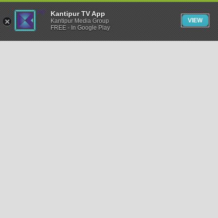
Kantipur TV App
VIEW
Kantipur Media Group
FREE - In Google Play
समाचार
राजनीति
खेलकुद
अन्तर्राष्ट्रिय
अर्थ
भिडियो
विचार
कला / साहित्य
अन्य