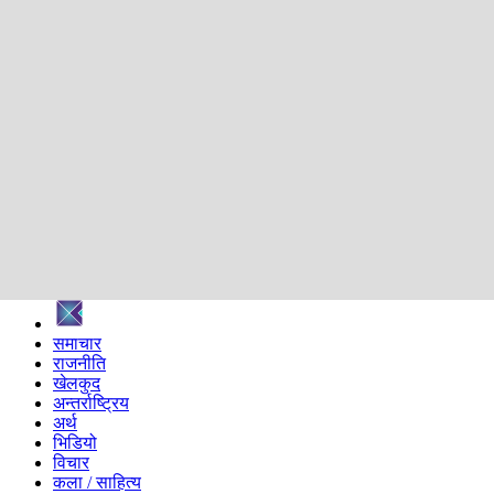
शिक्षा
स्वास्थ्य
अन्तर्वार्ता
मनोरञ्जन
प्रविधि
निर्वाचन विशेष
सम्पादकीय
समाज
ब्लग
अन्य
प्रदेश
समाचार
राजनीति
खेलकुद
अन्तर्राष्ट्रिय
अर्थ
भिडियो
विचार
कला / साहित्य