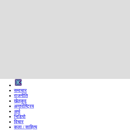
शिक्षा
स्वास्थ्य
अन्तर्वार्ता
मनोरञ्जन
प्रविधि
निर्वाचन विशेष
सम्पादकीय
समाज
ब्लग
अन्य
प्रदेश
समाचार
राजनीति
खेलकुद
अन्तर्राष्ट्रिय
अर्थ
भिडियो
विचार
कला / साहित्य