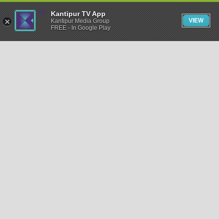
Kantipur TV App
VIEW
Kantipur Media Group
FREE - In Google Play
समाचार
राजनीति
खेलकुद
अन्तर्राष्ट्रिय
अर्थ
भिडियो
विचार
कला / साहित्य
अन्य