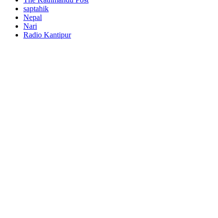
saptahik
Nepal
Nari
Radio Kantipur