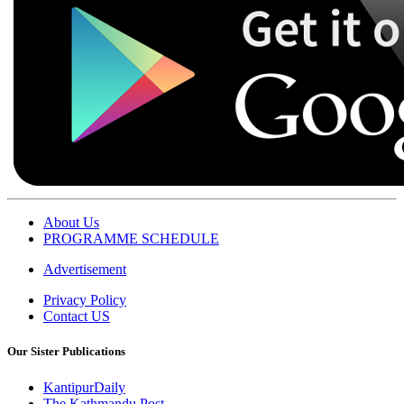
About Us
PROGRAMME SCHEDULE
Advertisement
Privacy Policy
Contact US
Our Sister Publications
KantipurDaily
The Kathmandu Post