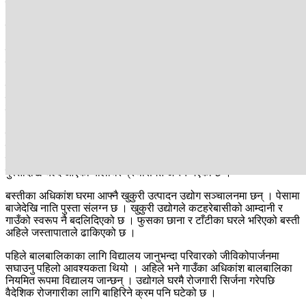
बनाउने आधुनिक उपकरण चलाइरहेका छन् ।
स्थानीयले उत्पादन गर्ने खुकुरीलगायत घरेलु औजार उत्पादन र बिक्रीबाट हुने
आम्दानीले स्थानीयको जीवनयापन सहज बन्दै गएको छ । विगतमा सुख्खा, रुखो
वातावरण, गरिबी र छुवाछुतको पीडाले थिचिएको यो बस्ती आज पूर्वी नेपालको
प्रमुख खुकुरी उत्पादन केन्द्रका रूपमा परिचित बनेको छ ।
यहाँ निर्मित खुकुरी स्थानीय बजारमा मात्र होइन, अर्डरअनुसार विदेशसम्म निर्यात
हुन थालेका छन् । खुकुरीको गुणस्तर, आकार र डिजाइनअनुसार यसको मूल्य
सामान्यतया १ हजार ५ सय रुपैयाँदेखि १२ हजार रुपैयाँसम्म पर्छ ।
कटहरेका एक परिवारले वार्षिक चार सय वटासम्म खुकुरी उत्पादन गरी बिक्री
गर्दै आएको स्थानीय बताउँछन्। खुकुरी बनाउाने परम्परागत पेसा अहिले
व्यावसायीक उद्योगमा रूपान्तरित हुँदै गएको छ। पेसाले व्यावसायीक रूप लिएसँगै
पुस्तौँदेखि चल्दै आएको बालीघरे प्रथासमेत अन्त्य भएको छ ।
बस्तीका अधिकांश घरमा आफ्नै खुकुरी उत्पादन उद्योग सञ्चालनमा छन् । पेसामा
बाजेदेखि नाति पुस्ता संलग्न छ । खुकुरी उद्योगले कटहरेबासीको आम्दानी र
गाउँको स्वरूप नै बदलिदिएको छ । फुसका छाना र टाँटीका घरले भरिएको बस्ती
अहिले जस्तापाताले ढाकिएको छ ।
पहिले बालबालिकाका लागि विद्यालय जानुभन्दा परिवारको जीविकोपार्जनमा
सघाउनु पहिलो आवश्यकता थियो । अहिले भने गाउँका अधिकांश बालबालिका
नियमित रूपमा विद्यालय जान्छन् । उद्योगले घरमै रोजगारी सिर्जना गरेपछि
वैदेशिक रोजगारीका लागि बाहिरिने क्रम पनि घटेको छ ।