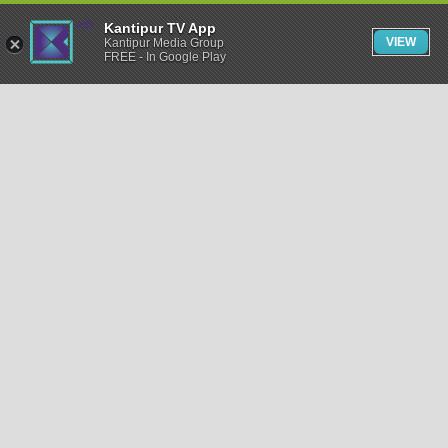
Kantipur TV App
VIEW
Kantipur Media Group
FREE - In Google Play
समाचार
राजनीति
खेलकुद
अन्तर्राष्ट्रिय
अर्थ
भिडियो
विचार
कला / साहित्य
अन्य