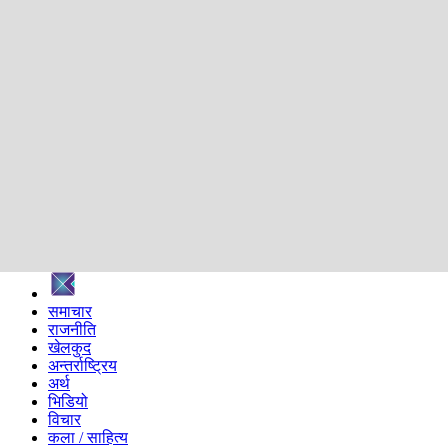
शिक्षा
स्वास्थ्य
अन्तर्वार्ता
मनोरञ्जन
प्रविधि
निर्वाचन विशेष
सम्पादकीय
समाज
ब्लग
अन्य
प्रदेश
समाचार
राजनीति
खेलकुद
अन्तर्राष्ट्रिय
अर्थ
भिडियो
विचार
कला / साहित्य