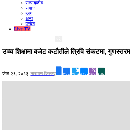
सम्पादकीय
समाज
ब्लग
अन्य
प्रदेश
Live TV
उच्च शिक्षामा बजेट कटौतीले त्रिवि संकटमा, गुणस्तरमा
जेष्ठ २६, २०८३
|
नारायण किलम्बू
Facebook
Twitter
Messenger
Viber
Whatsapp
काठमाडौं ।
सरकार सधैं उच्च शिक्षालाई विशेष प्राथमिकतामा राखेको बताउने गर्छ
आगामी आर्थिक वर्षका लागि उच्च शिक्षामा छुट्याइएको बजेट चालु आर्थिक वर्षको भन
पोखरेलले भने बजेट नघट्नेमा आश्वस्त पार्दै आवश्यक परे थप बजेट विनियोजन गर्
सरकारले चालु आर्थिक वर्षका लागि २१ अर्ब रुपैयाँभन्दा बढी बजेट छुट्याएकोमा
त्रिविका लागि पुँजीगततर्फ ५ अर्ब ४६ करोड र चालुतर्फ ८५ करोड रुपैयाँ बजे