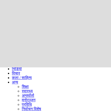
समाज
ब्लग
अन्य
प्रदेश
समाचार
राजनीति
खेलकुद
अन्तर्राष्ट्रिय
अर्थ
भिडियो
विचार
कला / साहित्य
अन्य
शिक्षा
स्वास्थ्य
अन्तर्वार्ता
मनोरञ्जन
प्रविधि
निर्वाचन विशेष