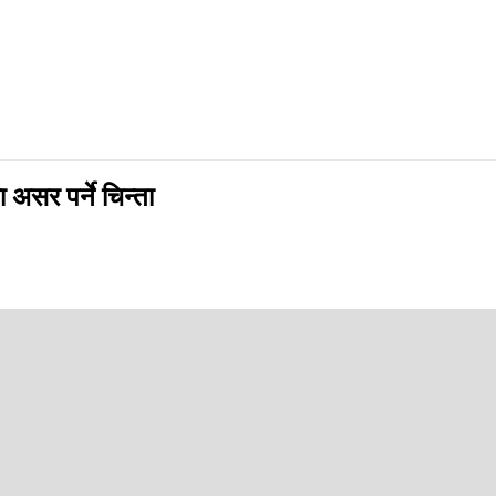
 असर पर्ने चिन्ता
 । तर, व्यवहारमा भने त्यस्तो देखिँदैन ।
्दा ५ अर्बले कम भएपछि प्राज्ञिक क्षेत्रले चिन्ता व्यक्त गरेको छ । बजेट कटौतीका 
ने प्रतिबद्धता जनाउनुभएको छ ।
 यो वर्ष ५ अर्ब कम गरी १६ अर्ब ९२ करोडमा सीमित गरेको छ । अझ देशकै ठूलो त्रिभ
ट विनियोजना गरिएको छ ।