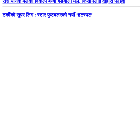
रासायनिक मलको विकल्प बन्यो गँड्यौला मल, किसानलाई दोहोरो फाइदा
टर्कीको सुपर लिग : स्टार फुटबलरको नयाँ ‘हटस्पट’