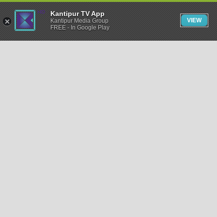
Kantipur TV App
VIEW
Kantipur Media Group
FREE - In Google Play
समाचार
राजनीति
खेलकुद
अन्तर्राष्ट्रिय
अर्थ
भिडियो
विचार
कला / साहित्य
अन्य