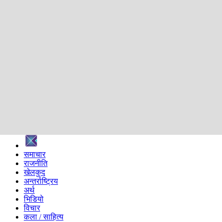
शिक्षा
स्वास्थ्य
अन्तर्वार्ता
मनोरञ्जन
प्रविधि
निर्वाचन विशेष
सम्पादकीय
समाज
ब्लग
अन्य
प्रदेश
समाचार
राजनीति
खेलकुद
अन्तर्राष्ट्रिय
अर्थ
भिडियो
विचार
कला / साहित्य