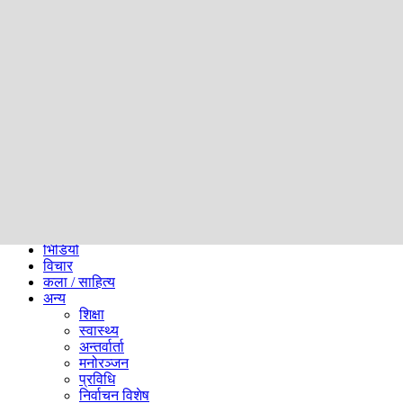
समाज
ब्लग
अन्य
प्रदेश
समाचार
राजनीति
खेलकुद
अन्तर्राष्ट्रिय
अर्थ
भिडियो
विचार
कला / साहित्य
अन्य
शिक्षा
स्वास्थ्य
अन्तर्वार्ता
मनोरञ्जन
प्रविधि
निर्वाचन विशेष