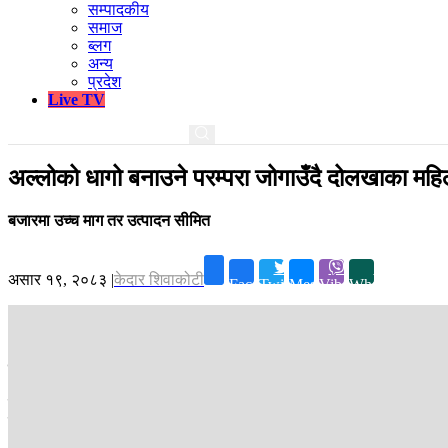
सम्पादकीय
समाज
ब्लग
अन्य
प्रदेश
Live TV
अल्लोको धागो बनाउने परम्परा जोगाउँदै दोलखाका महि
बजारमा उच्च माग तर उत्पादन सीमित
असार १९, २०८३
|
केदार शिवाकोटी
Facebook
Twitter
Messenger
Viber
Whatsapp
दोलखा ।
दोलखाको हिमाली क्षेत्रका वनमा पाइने सिस्नु अर्थात् अल्लोबाट बन्ने
मूल्य पनि राम्रै पाइन्छ। तर, अल्लोको धागो तयार पार्न भने निकै मिहिनेत गर
स्राेत नै यही पेसा हो।