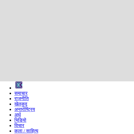
शिक्षा
स्वास्थ्य
अन्तर्वार्ता
मनोरञ्जन
प्रविधि
निर्वाचन विशेष
सम्पादकीय
समाज
ब्लग
अन्य
प्रदेश
समाचार
राजनीति
खेलकुद
अन्तर्राष्ट्रिय
अर्थ
भिडियो
विचार
कला / साहित्य