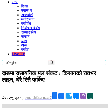
अन्य
शिक्षा
स्वास्थ्य
अन्तर्वार्ता
मनोरञ्जन
प्रविधि
निर्वाचन विशेष
सम्पादकीय
समाज
ब्लग
अन्य
प्रदेश
Live TV
दाङमा रासायनिक मल संकट : किसानको रातभर
लाइन, धेरै रित्तै फर्किए
जेष्ठ २९, २०८३
|
अमर क्षितिज भण्डारी
Facebook
Twitter
Messenger
Viber
Whatsapp