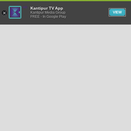
Kantipur TV App
VIEW
Kantipur Media Group
FREE - In Google Play
समाचार
राजनीति
खेलकुद
अन्तर्राष्ट्रिय
अर्थ
भिडियो
विचार
कला / साहित्य
अन्य