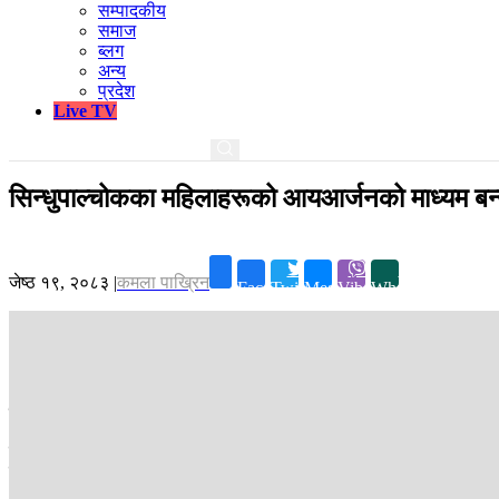
सम्पादकीय
समाज
ब्लग
अन्य
प्रदेश
Live TV
सिन्धुपाल्चोकका महिलाहरूको आयआर्जनको माध्यम बन्
जेष्ठ १९, २०८३
|
कमला पाख्रिन
Facebook
Twitter
Messenger
Viber
Whatsapp
सिन्धुपाल्चोक ।
दुना-टपरी निर्माण सिन्धुपाल्चोकका महिलाहरूको आयआर्जनको
जंगलमा यत्तिकै खेर जाने सालका पातको सदुपयोग गरी बनाइएको दुना-टपरीले म
मात्रै बढेको छैन वनमा थुप्रिने सुक्खा पातको व्यवस्थापन भएर जंगल पनि डढ