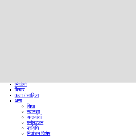
समाज
ब्लग
अन्य
प्रदेश
समाचार
राजनीति
खेलकुद
अन्तर्राष्ट्रिय
अर्थ
भिडियो
विचार
कला / साहित्य
अन्य
शिक्षा
स्वास्थ्य
अन्तर्वार्ता
मनोरञ्जन
प्रविधि
निर्वाचन विशेष