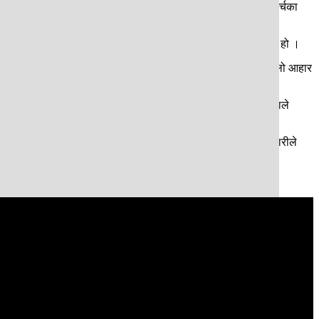
ैले दुना-टपरी गाँस्नु उहाँको दैनिकी हो। आफ्नो आँखाको उपचार र घर खर्चका
गि पनि दुना-टपरी गाँस्ने काम वृद्धावस्थाको आम्दानीको भरपर्दो स्रोत हो ।
द्रमा बिक्री हुने दुना-टपरीबाट प्राप्त रकमले उहाँको दैनिक खर्च र पोषिलो आहार
ोडेर व्यावसायिक उत्पादनमा लागेका छन् । सालको पातलाई बाँसको सिन्काले
री निर्माणमा संलग्न महिलाहरूले घरायसी कामसँगै पाएको आंशिक रोजगारीले
ियन्त्रणमा समेत योगदान दिएको छ।