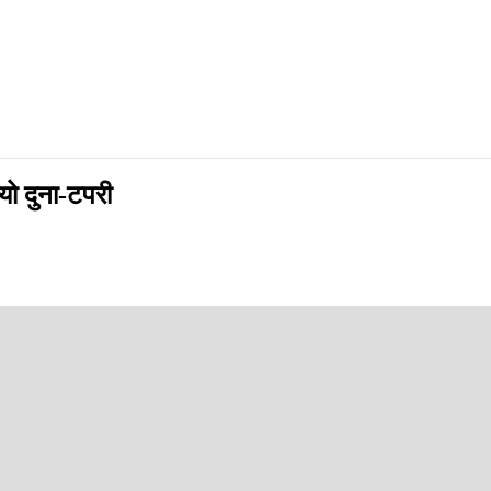
यो दुना-टपरी
 माध्यम बनेको छ।
हिलाहरूलाई रोजगारी, आम्दानी र वन संरक्षणलाई एकैसाथ जोडेको छ। सालका पातब
ेलोको जोखिमबाट जोगिएको छ ।