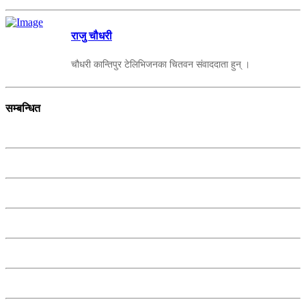
राजु चौधरी
चौधरी कान्तिपुर टेलिभिजनका चितवन संवाददाता हुन् ।
सम्बन्धित