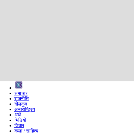
शिक्षा
स्वास्थ्य
अन्तर्वार्ता
मनोरञ्जन
प्रविधि
निर्वाचन विशेष
सम्पादकीय
समाज
ब्लग
अन्य
प्रदेश
समाचार
राजनीति
खेलकुद
अन्तर्राष्ट्रिय
अर्थ
भिडियो
विचार
कला / साहित्य