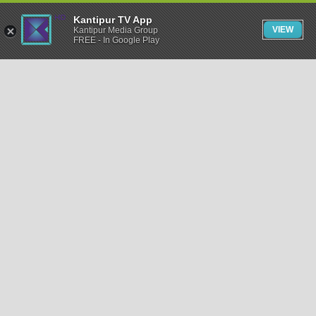
Kantipur TV App
VIEW
Kantipur Media Group
FREE - In Google Play
समाचार
राजनीति
खेलकुद
अन्तर्राष्ट्रिय
अर्थ
भिडियो
विचार
कला / साहित्य
अन्य