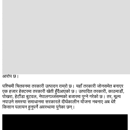
अहिले हावाहुरीले भएको तरकारी पनि सबै सखाप बनाइदियो । हिजोआज
तरकारीको केही भाउ त बढेको छ। तर, उत्पादन भएको तरकारी हावाहुरीले
सखाप बनाएको छ । किसानहरूले टमाटर, भन्टा, खुर्सानीलगायत तरकारी राम्रै
मूल्यमा बिक्री गर्न पाए । तर, अरू तरकारी भने बारीमै कुहिए।
अधिकांशको काँक्रो यसरी नै बारीमै कुहिएको छ । यो समस्या अहिलेको मात्रै
होइन । केही वर्ष पहिले पनि तरकारीले पटक्कै भाउ नपाएपछि उनीहरूले
तरकारीमै ट्याक्टर चलाएर खेत जोतेका थिए । किसानहरू किन यस्तो समस्या
बारम्बर भोग्न बाध्य छन् त ?
तरकारी खेर जानुमात्रै किसानको समस्या होइन । किसानको उत्पादन दोहोरो
बिलमा बिचौलीले खरिदबिक्री गर्छन्। किसानसँग खरिदा गर्दा एउटा बिल र
बजारमा व्यापारीलाई फरक मूल्यको बिल देखाएर बेच्ने गरेको किसानहरूको
आरोप छ।
पश्चिमी चितवनमा तरकारी उत्पादन राम्रो छ। यहाँ तरकारी जोनसमेत बनाएर
एक हजार हेक्टरमा तरकारी खेती हुँदैआएको छ। उत्पादित तरकारी, काठमाडौं,
पोखरा, हेटौंडा बुटवल, नेपालगञ्जसम्मको बजारमा पुग्ने गरेको छ। तर, मूल्य
नपाउने समस्या समाधानमा सरकारले दीर्घकालीन योजना नबनाए अब धेरै
किसान पलायन हुनुपर्ने अवस्थामा पुगेका छन्।