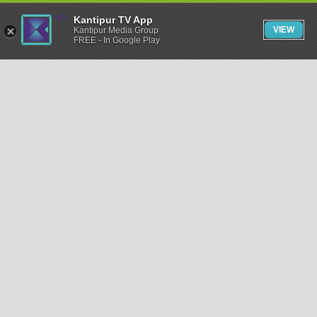
Kantipur TV App
VIEW
Kantipur Media Group
FREE - In Google Play
समाचार
राजनीति
खेलकुद
अन्तर्राष्ट्रिय
अर्थ
भिडियो
विचार
कला / साहित्य
अन्य