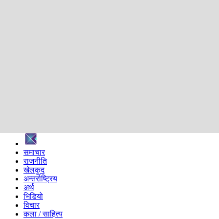
शिक्षा
स्वास्थ्य
अन्तर्वार्ता
मनोरञ्जन
प्रविधि
निर्वाचन विशेष
सम्पादकीय
समाज
ब्लग
अन्य
प्रदेश
समाचार
राजनीति
खेलकुद
अन्तर्राष्ट्रिय
अर्थ
भिडियो
विचार
कला / साहित्य