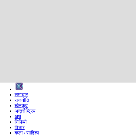
शिक्षा
स्वास्थ्य
अन्तर्वार्ता
मनोरञ्जन
प्रविधि
निर्वाचन विशेष
सम्पादकीय
समाज
ब्लग
अन्य
प्रदेश
समाचार
राजनीति
खेलकुद
अन्तर्राष्ट्रिय
अर्थ
भिडियो
विचार
कला / साहित्य