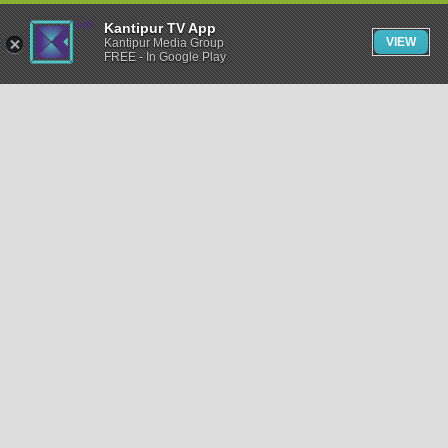
Kantipur TV App
VIEW
Kantipur Media Group
FREE - In Google Play
समाचार
राजनीति
खेलकुद
अन्तर्राष्ट्रिय
अर्थ
भिडियो
विचार
कला / साहित्य
अन्य