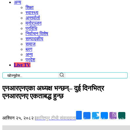
अन्य
शिक्षा
स्वास्थ्य
अन्तर्वार्ता
मनोरञ्जन
प्रविधि
निर्वाचन विशेष
सम्पादकीय
समाज
ब्लग
अन्य
प्रदेश
Live TV
एनआरएनएका अध्यक्ष भन्छन्– दुई दिनभित्र
एनआरएनए एकताबद्ध हुन्छ
आश्विन २५, २०८२
|
कान्तिपुर टीभी संवाददाता
Facebook
Twitter
Messenger
Viber
Whats