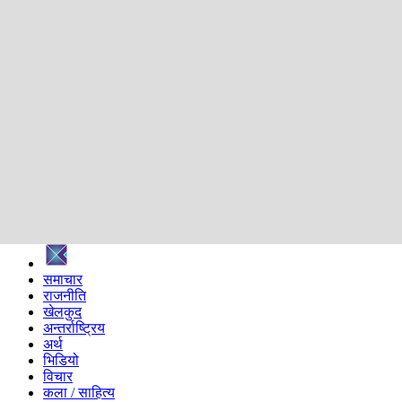
शिक्षा
स्वास्थ्य
अन्तर्वार्ता
मनोरञ्जन
प्रविधि
निर्वाचन विशेष
सम्पादकीय
समाज
ब्लग
अन्य
प्रदेश
समाचार
राजनीति
खेलकुद
अन्तर्राष्ट्रिय
अर्थ
भिडियो
विचार
कला / साहित्य