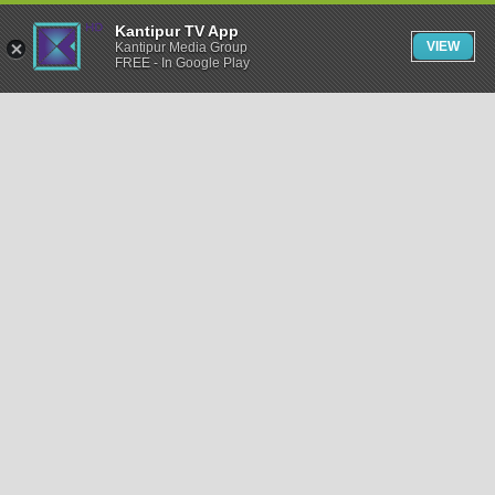
Kantipur TV App
VIEW
Kantipur Media Group
FREE - In Google Play
समाचार
राजनीति
खेलकुद
अन्तर्राष्ट्रिय
अर्थ
भिडियो
विचार
कला / साहित्य
अन्य