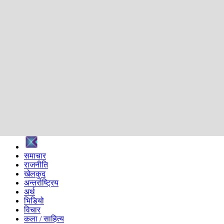
शिक्षा
स्वास्थ्य
अन्तर्वार्ता
मनोरञ्जन
प्रविधि
निर्वाचन विशेष
सम्पादकीय
समाज
ब्लग
अन्य
प्रदेश
समाचार
राजनीति
खेलकुद
अन्तर्राष्ट्रिय
अर्थ
भिडियो
विचार
कला / साहित्य