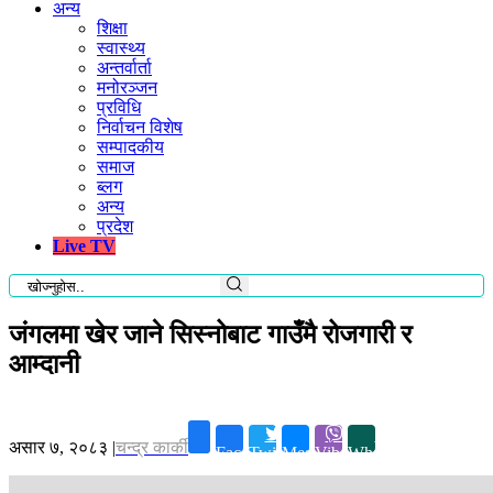
अन्य
शिक्षा
स्वास्थ्य
अन्तर्वार्ता
मनोरञ्जन
प्रविधि
निर्वाचन विशेष
सम्पादकीय
समाज
ब्लग
अन्य
प्रदेश
Live TV
जंगलमा खेर जाने सिस्नोबाट गाउँमै रोजगारी र
आम्दानी
असार ७, २०८३
|
चन्द्र कार्की
Facebook
Twitter
Messenger
Viber
Whatsapp