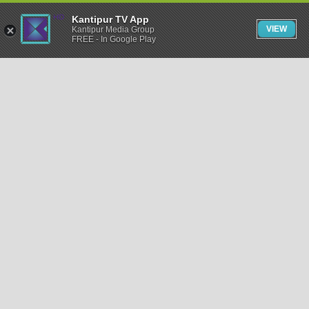
Kantipur TV App
VIEW
Kantipur Media Group
FREE - In Google Play
समाचार
राजनीति
खेलकुद
अन्तर्राष्ट्रिय
अर्थ
भिडियो
विचार
कला / साहित्य
अन्य