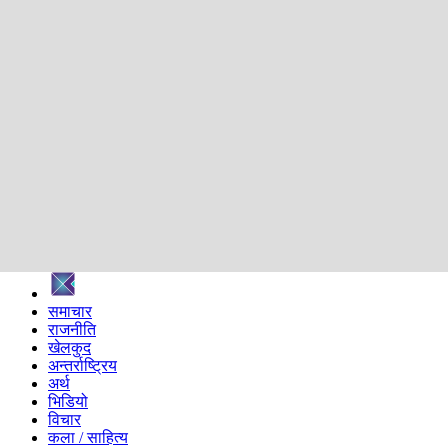
शिक्षा
स्वास्थ्य
अन्तर्वार्ता
मनोरञ्जन
प्रविधि
निर्वाचन विशेष
सम्पादकीय
समाज
ब्लग
अन्य
प्रदेश
समाचार
राजनीति
खेलकुद
अन्तर्राष्ट्रिय
अर्थ
भिडियो
विचार
कला / साहित्य