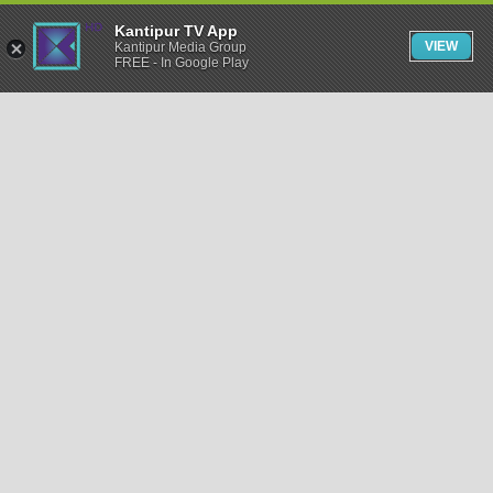
Kantipur TV App
VIEW
Kantipur Media Group
FREE - In Google Play
समाचार
राजनीति
खेलकुद
अन्तर्राष्ट्रिय
अर्थ
भिडियो
विचार
कला / साहित्य
अन्य