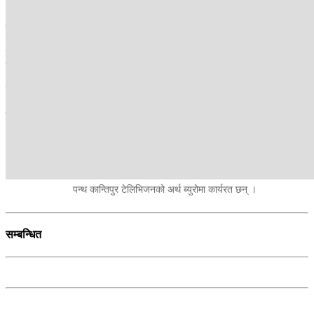
भयो ।
दशैंमा छुट्टी नपाउनेको सूचीमा सबैभन्दा माथि आउँछ प्रहरी सेवा। ट्राफिक
व्यवस्थापनदेखि टोल टोलको सुरक्षामा प्रहरीको उपस्थिति अनिवार्य हुन्छ।
दशैंकै लागि नागरिक सुरक्षाका लागि प्रहरीले यसपटक अतिरिक्त जनशक्ति
परिचालन गरेको छ।
उता काठमाडौं जुद्ध बारूद यन्त्रको कार्यालयमा पनि प्राविधिकहरू दिनभर
अलर्ट थिए । नागरिकले घर र समूदायमा चाडपर्व मनाइरहँदा अत्यावश्यकीय
सेवामा खटिएकाहरूको दशैं भने नागरिकको सेवामै समर्पित भएको देखियो।
सुमन पन्थ
पन्थ कान्तिपुर टेलिभिजनको अर्थ ब्युरोमा कार्यरत छन् ।
सम्बन्धित