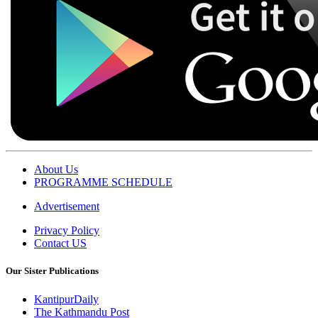
About Us
PROGRAMME SCHEDULE
Advertisement
Privacy Policy
Contact US
Our Sister Publications
KantipurDaily
The Kathmandu Post