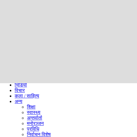
समाज
ब्लग
अन्य
प्रदेश
समाचार
राजनीति
खेलकुद
अन्तर्राष्ट्रिय
अर्थ
भिडियो
विचार
कला / साहित्य
अन्य
शिक्षा
स्वास्थ्य
अन्तर्वार्ता
मनोरञ्जन
प्रविधि
निर्वाचन विशेष