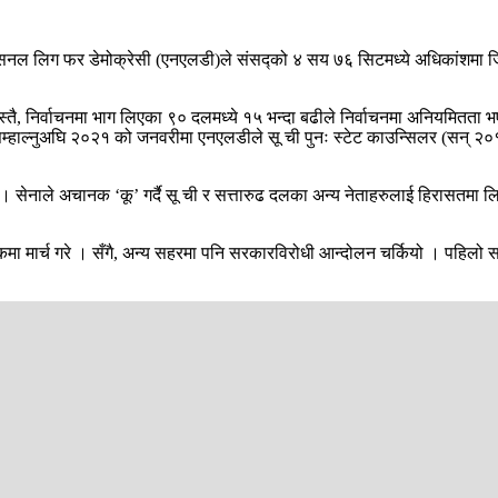
सनल लिग फर डेमोक्रेसी (एनएलडी)ले संसद्को ४ सय ७६ सिटमध्ये अधिकांशमा जित ह
 यस्तै, निर्वाचनमा भाग लिएका ९० दलमध्ये १५ भन्दा बढीले निर्वाचनमा अनियमितता भए
सम्हाल्नुअघि २०२१ को जनवरीमा एनएलडीले सू ची पुनः स्टेट काउन्सिलर (सन् २०१
 सेनाले अचानक ‘कू’ गर्दै सू ची र सत्तारुढ दलका अन्य नेताहरुलाई हिरासतमा लि
मा मार्च गरे । सँगै, अन्य सहरमा पनि सरकारविरोधी आन्दोलन चर्कियो । पहिलो साता स