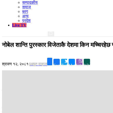
सम्पादकीय
समाज
ब्लग
अन्य
प्रदेश
Live TV
नोबेल शान्ति पुरस्कार विजेताकै देशमा किन मच्चिरहेछ गृ
श्रावण १२, २०८१
|
अमृत दाहाल
Facebook
Twitter
Messenger
Viber
Whatsapp
‘म्यान्मारका विभिन्न राज्य, नगरहरुमा हामी म्यान्माली नेपाली बाक्लो गरी बसो
बिस्फोट भएको छ, नेपाली भाषीहरुको पनि मृत्यु भएको छ ।’
म्यानमारकी नेपालीभाषी पत्रकार
सुधा अत्री
ले सामाजिक सञ्जालमा लेखेका शब्द 
सन् २०२१ को फेब्रुअरी १ मा सेनाले ‘कू’ गरेयता ८७ प्रतिशतभन्दा बढी बौद्धमार्
दमन गरेको दाबीसहितका तस्बिर सार्वजनिक भइरहेका छन् । यो गृहयुद्धमा अहिलेस