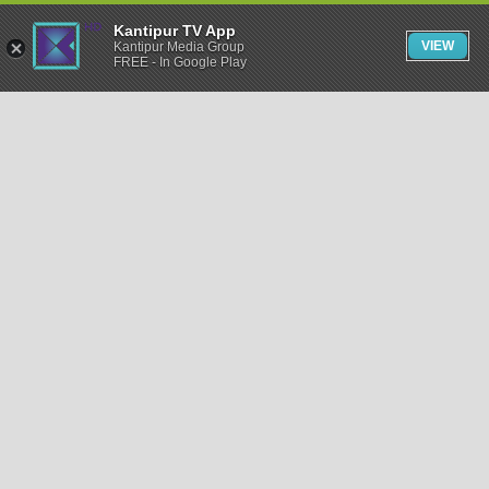
Kantipur TV App
VIEW
Kantipur Media Group
FREE - In Google Play
समाचार
राजनीति
खेलकुद
अन्तर्राष्ट्रिय
अर्थ
भिडियो
विचार
कला / साहित्य
अन्य