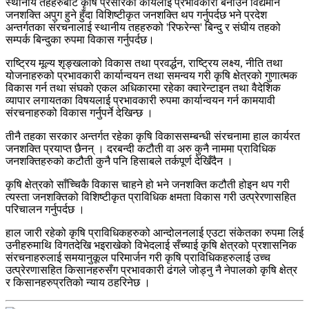
स्थानीय तहहरुबाट कृषि प्रसारको कार्यलाई प्रभावकारी बनाउन विद्यमान
जनशक्ति अपुग हुने हुँदा विशिष्टीकृत जनशक्ति थप गर्नुपर्दछ भने प्रदेश
अन्तर्गतका संरचनालाई स्थानीय तहहरुको 'रिफरेन्स' बिन्दु र संघीय तहको
सम्पर्क बिन्दुका रुपमा विकास गर्नुपर्दछ।
राष्ट्रिय मूल्य शृङ्खलाको विकास तथा प्रवर्द्धन, राष्ट्रिय लक्ष्य, नीति तथा
योजनाहरुको प्रभावकारी कार्यान्वयन तथा समन्वय गरी कृषि क्षेत्रको गुणात्मक
विकास गर्न तथा संघको एकल अधिकारमा रहेका क्वारेन्टाइन तथा वैदेशिक
व्यापार लगायतका विषयलाई प्रभावकारी रुपमा कार्यान्वयन गर्न कामयावी
संरचनाहरुको विकास गर्नुपर्ने देखिन्छ ।
तीनै तहका सरकार अन्तर्गत रहेका कृषि विकाससम्बन्धी संरचनामा हाल कार्यरत
जनशक्ति प्रयाप्त छैनन् । दरबन्दी कटौती वा अरु कुनै नाममा प्राविधिक
जनशक्तिहरुको कटौती कुनै पनि हिसाबले तर्कपूर्ण देखिँदैन ।
कृषि क्षेत्रको साँच्चिकै विकास चाहने हो भने जनशक्ति कटौती होइन थप गरी
त्यस्ता जनशक्तिको विशिष्टीकृत प्राविधिक क्षमता विकास गरी उत्प्रेरणासहित
परिचालन गर्नुपर्दछ ।
हाल जारी रहेको कृषि प्राविधिकहरुको आन्दोलनलाई एउटा संकेतका रुपमा लिई
उनीहरुमाथि विगतदेखि भइराखेको विभेदलाई सँच्याई कृषि क्षेत्रको प्रशासनिक
संरचनाहरुलाई समयानुकूल परिमार्जन गरी कृषि प्राविधिकहरुलाई उच्च
उत्प्रेरणासहित किसानहरुसँग प्रभावकारी ढंगले जोड्नु नै नेपालको कृषि क्षेत्र
र किसानहरुप्रतिको न्याय ठहरिनेछ ।