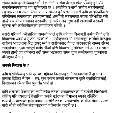
रहेको कृषि प्राविधिकहरुको विज्ञ टोली र सेवा केन्द्रमार्फत प्रवाह हुने सेवा
समायोजनापश्चात थप खुम्चिएको छ । अर्कोतिर स्थायी संघीय संरचनालाई
खुम्चाई संघीय सरकारअन्तरगत संचालन हुने प्रधानमन्त्री कृषि आधुनिकीकरण
परियोजना लगायतका आयोजनालाई अस्थायी संरचनाका रुपमा परिभाषित गरी
झन्डै स्थायी संरचनाका दरबन्दीभन्दा करिब डेढ गुणा बढी अस्थायी दरबन्दी
सृजना गरी कर्मचारीहरुको समायोजन गरियो ।
यसरी गरिएको अवैज्ञानिक समायोजनले कृषि तर्फका निजामती कर्मचारीको वृत्ति
विकासमा अवरोध सृजना गरेको हो । यसैक्रममा यो अन्यायपूर्ण कार्यको विरुद्धमा
सर्वोच्च अदालतमा रिट दायर भयो र सर्वोच्चबाट नेपाल सरकारको नाममा संघमा
समायोजन भएका सम्पूर्ण कर्मचारीको वृत्ति विकास सुनिश्चित गर्न परमादेश जारी
भएको झन्डै एक वर्षभन्दा बढी समय भइसक्दा समेत कुनै सम्बोधनको गुञ्जायस
देखिएको छैन ।
अबको निकास के ?
कृषि प्राविधिकहरुको प्रत्यक्ष भूमिका किसानहरुको खेतबारीमा नै हो भन्ने
कुरामा द्विविधा नै छैन । तर, मूल प्रश्न कस्तो संरचनाले कृषि प्राविधिकलाई
किसानको खेतबारीमा पुर्‍याउँछ भन्ने हो ।
कृषि क्षेत्रको विकासका लागि हरेक तहका सरकारहरुको मोटामोटी जिम्मेवारी
तोकिए पनि त्यसलाई वैज्ञानिक रुपले मूर्तरुपमा विभाजन भएको देखिँदैन ।
त्यसर्थ, यथाशीघ्र कृषि विकासमा तीनै तहका सरबारबीच कार्यजिम्मेवारी स्पष्ट
पारी सोही बमोजिम संरचनाहरुको परिमार्जन जरुरी छ।