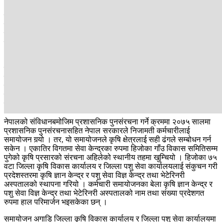
कृषि क्षेत्रको समग्र विकास गर्ने विषयवस्तु नेपालका कुनै पनि नीतिगत
दस्तावेजमा उल्लेख हुन सायदै छुटेको होला । तर, नीतिगत प्राथमिकतालाई
कार्यान्वयन गर्ने मामलामा हामी सधैँ पछाडि छौँ । यसका तमाम् कारणहरुमध्ये
एउटा प्रमुख कारण कृषि प्राविधिकहरुको परिचालन तथा व्यवस्थापनमा रहेको
अकर्मण्यता पनि हो ।
एकातिर आम युवा कृषि क्षेत्रबाट दिनानुदिन पलायन भइरहेका छन् भने अर्कोतर्फ
निर्वाहमुखी खेती गरिरहेका किसानको खेतबारीमा राज्यले यथेष्ट रुपमा कृषि
प्राविधिकहरु पुर्‍याउन सकिरहेको छैन । जबसम्म कृषि प्राविधिकहरु
किसानहरुसँग प्रत्यक्ष जोडिँदैनन् तबसम्म नेपालको कृषि व्यावसायिक हुन
सक्दैन ।
नेपालको संविधानबमोजिम प्रशासनिक पुनसंरचना गर्ने क्रममा २०७५ सालमा
प्रशासनिक पुनसंरचनासहित नेपाल सरकारले निजामती कर्मचारीलाई
समायोजन गर्‍यो । तर, यो समायोजनले कृषि क्षेत्रलाई सही ढंगले सम्बोधन गर्न
सकेन । एकातिर विगतमा सेवा केन्द्रका रुपमा हिजोका गाँउ विकास समितिसम्म
पुगेको कृषि प्रसारको संरचना अहिलेको स्थानीय तहमा खुम्चियो । हिजोका ७५
वटा जिल्ला कृषि विकास कार्यालय र जिल्ला पशु सेवा कार्यालयलाई संकुचन गरी
प्रदेशस्तरमा कृषि ज्ञान केन्द्र र पशु सेवा विज्ञ केन्द्र तथा भेटेरिनरी
अस्पतालको स्थापना गरियो । कर्मचारी समायोजनका बेला कृषि ज्ञान केन्द्र र
पशु सेवा विज्ञ केन्द्र तथा भेटेरिनरी अस्पतालको नाम तथा संख्या प्रदेशगत
रुपमा हाल परिमार्जन भइसकेका छन् ।
समायोजन अगाडि जिल्ला कृषि विकास कार्यालय र जिल्ला पशु सेवा कार्यालयमा