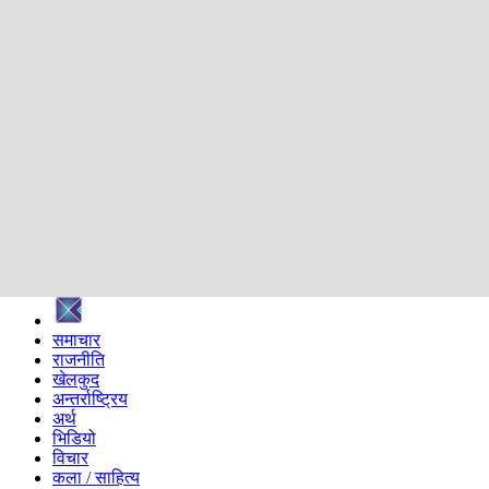
शिक्षा
स्वास्थ्य
अन्तर्वार्ता
मनोरञ्जन
प्रविधि
निर्वाचन विशेष
सम्पादकीय
समाज
ब्लग
अन्य
प्रदेश
समाचार
राजनीति
खेलकुद
अन्तर्राष्ट्रिय
अर्थ
भिडियो
विचार
कला / साहित्य