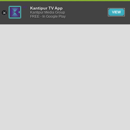
Kantipur TV App
VIEW
Kantipur Media Group
FREE - In Google Play
समाचार
राजनीति
खेलकुद
अन्तर्राष्ट्रिय
अर्थ
भिडियो
विचार
कला / साहित्य
अन्य