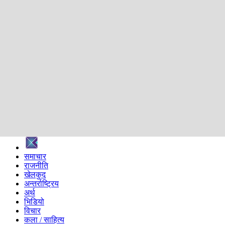
शिक्षा
स्वास्थ्य
अन्तर्वार्ता
मनोरञ्जन
प्रविधि
निर्वाचन विशेष
सम्पादकीय
समाज
ब्लग
अन्य
प्रदेश
समाचार
राजनीति
खेलकुद
अन्तर्राष्ट्रिय
अर्थ
भिडियो
विचार
कला / साहित्य