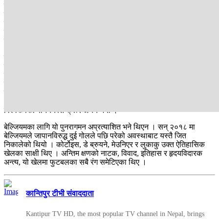
गरिरहेका यी दुई खेलाडी अचानक बेल्जियमको उद्धारकर्ता बने । खेल अतिरिक्त
समयमा प्रवेश गर्‍यो र त्यहीाबाट सुरु भयो नाटकको चरमबिन्दु । अतिरिक्त
समयको अन्तिम क्षणमा भिएआर समीक्षा पछि लामिन कामाराको ट्याकललाई
पेनाल्टी दिइयो र १२५औं मिनेटमा कप्तान टिएलेमान्सले पेनाल्टीलाई गोलमा
परिणत गर्दै विश्वकप इतिहासकै सबैभन्दा ढिलो निणर्ायक गोल गरे ।
भिएआर समीक्षापछि आएको निर्णयले खेलको अन्तिम नतिजा नै बदलिदियो ।
विश्लेषकहरूले प्रश्न उठाए, के त्यो सााच्चै पेनाल्टी थियो ? धेरै खेल प्रेमीले सो
निर्णयप्रति असन्तुष्टि जनाउादै रेप|mीले ढिलो प्रतिक्रिया दिएको भन्दै प्रश्न
उठाएका छन् । प्रशिक्षक थियावले यो हार पीडादायी भएको बताएका छन् ।
सेनेगलका लागि यो हार मात्र नभइ पीडाको पुनरावृत्ति पनी थियो । यसै वर्ष
अपि|mका कप अफ् नेसन्सको उपाधि गुमाएको घाउ अझै ताजा थियो र
विश्वकपको पनि त्यस्तै क्रूर अन्त्य भयो ।
बेल्जियमका लागि यो पुनरागमन अप्रत्याशित भने थिएन । सन् २०१८ मा
बेल्जियमले जापानविरुद्ध दुई गोलले पछि परेको अवस्थाबाट यस्तै जित
निकालेको थियो । कोर्टोइस, डे ब्रुयने, मेउनिएर र लुकाकु उक्त ऐतिहासिक
खेलका साक्षी थिए । अन्तिम क्षणको नाटक, विवाद, इतिहास र हृदयविदारक
अन्त्य, यो खेलमा फुटबलका सबै रंग समेटिएका थिए ।
कान्तिपुर टीभी संवाददाता
Kantipur TV HD, the most popular TV channel in Nepal, brings