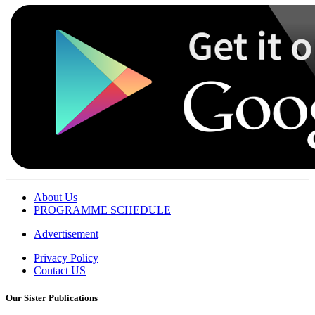
About Us
PROGRAMME SCHEDULE
Advertisement
Privacy Policy
Contact US
Our Sister Publications