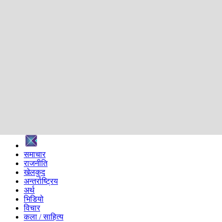
शिक्षा
स्वास्थ्य
अन्तर्वार्ता
मनोरञ्जन
प्रविधि
निर्वाचन विशेष
सम्पादकीय
समाज
ब्लग
अन्य
प्रदेश
समाचार
राजनीति
खेलकुद
अन्तर्राष्ट्रिय
अर्थ
भिडियो
विचार
कला / साहित्य