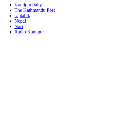
KantipurDaily
The Kathmandu Post
saptahik
Nepal
Nari
Radio Kantipur