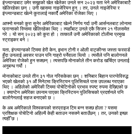
इंग्ल्यान्डबाट उमेर समूहको खेल खेलेका उनले सन २०२३ यता भने अमेरिकाबाटै
खेलिरहेका छन् । उनी खासमा नाइजेरियन हुन् । तर, उनले नाइजेरिया र
इंग्ल्यान्डबाट खेल्ने कुरालाई नकार्दै अमेरिका रोजेका थिए ।
आफ्नो मनको कुरा सुनेर अमेरिकाबाट खेल्ने निर्णय गर्दा उनी आर्सनलबाट लोनामा
फ्रान्सको रिम्समा खेलिरहेका थिए । त्यहाँबाट उनले एकै सिजन २१ गोलसमेत
गरे । यो सन् २०२३ को कुरा हो । तत्कालै उनी अमेरिकाको टोलीमा प्रमुख
स्ट्राइकर बने ।
यता, इंग्ल्यान्डको टिममा हेरी केन, इभान टोनी र ओली वाट्कीन्स जस्ता फरवार्ड
हुँदा उनलाई अवसर पाउन पनि गाह्रो पर्नेवाला थियो । त्यसैले पनि बालोगनले
अमेरिका रोजेको हुन सक्छन् । त्यसपछि मोनाकोले तीन करोड खर्चिएर उनलाई
अनुबन्ध गर्यो ।
मोनाकोबाट उनले तीन ३१ गोल गरिसकेका छन् । शनिबार बिहान पारग्वेविरुद्ध
भएको खेलको ३१ औं मिनेटमा क्रिस्टियन पुलिसिचले पास उपलब्ध गराएका
थिए । अहिलेको अमेरिकी टिममा पोचेटिनोको प्रभाव स्पष्ट रुपमा देखिएको छ
। क्याप्टेन अमेरिका उपनाम पाएका क्रिस्टियन पुलिसिचको प्रदर्शनले पनि
बालोगेनलाई सहज बनाएको छ ।
के अब अमेरिकाले विश्वकपको सरप्राइज टिम बन्न सक्छ होला ? यसमा
प्रशिक्षक पोचेटिनो अहिल्यै केही बताउन नसक्ने बताउँछन् । तर, उनको इच्छा
त्यहीँ छ ।