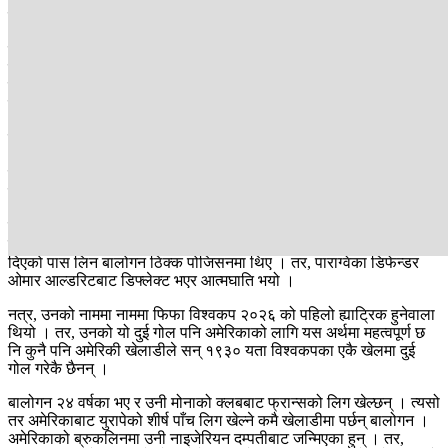
एक स्ट्राइकर हुन् ।
उनको गोल गर्ने शैलीले नै प्रशिक्षक पोचेटिनोको ध्यान खिचेको हो । त्यसैले
उनले आफ्नो आक्रमणको केन्द्र नै बालोगनलाई बनाए । त्यो किनभने, युरोपको
शीर्ष पाँचमध्ये एकमा उनले २० गोल गरेका छन् । जुन अमेरिकी खेलाडीले हतपत
गर्दैनन् ।
विश्वकपमा अहिलेसम्म १२ गोल भएका छन् । त्यसमध्ये दुई गोल उनका नाममा छ
। पाराग्वेविरुद्ध पहिलो हाफमा पेस र प्रवेश दुवै प्रयोग गरे । दायाँ खुट्टाको
उनको पावरफुल सट पाराग्वेका गोलकिपरका लागि पटक पटक संकट बनेको
थियो ।
उनले पहिलो हाफअघि गरेको पहिलो गोल असफलाइड भयो । गोल नभए पनि
उनको मिहिनेत तारिफ योग्छ छ । त्यसअघि सातौं मिनेटमा वेस्टन मकनिनले
दिएको पास लिन बालोगन ठिक्क पोजिसनमा थिए । तर, पाराग्वेका डिफेन्डर
ओमार आल्डरिटबाट डिफ्लेक्ट भएर आत्मघाति भयो ।
नत्र, उनको नाममा नाममा फिफा विश्वकप २०२६ को पहिलो ह्याट्रिक हुनेवाला
थियो । तर, उनको यो दुई गोल पनि अमेरिकाको लागि यस अर्थमा महत्वपूर्ण छ
नि कुनै पनि अमेरिकी खेलाडीले सन् १९३० यता विश्वकपका एकै खेलमा दुई
गोल गरेकै छैनन् ।
बालोगन २४ वर्षका भए र उनी मोनाको क्लबबाट फ्रान्सको लिग खेल्छन् । त्यसो
तर अमेरिकाबाट युरापेको शीर्ष पाँच लिग खेल्ने कमै खेलाडीमा पर्छन् बालोगन ।
अमेरिकाको ब्रुकलिनमा उनी नाइजेरियन दम्पतीबाट जन्मिएका हुन् । तर,