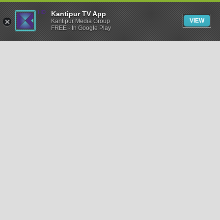
Kantipur TV App
VIEW
Kantipur Media Group
FREE - In Google Play
समाचार
राजनीति
खेलकुद
अन्तर्राष्ट्रिय
अर्थ
भिडियो
विचार
कला / साहित्य
अन्य