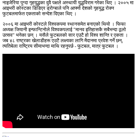
नाइजेरिया पुग्दा गृहयुद्धका दुवै पक्षले अस्थायी युद्धविराम गरेका थिए । २००५ मा
आइभरी कोस्टका डिडिएर ड्राेग्बाले पनि आफ्नो देशको गृहयुद्ध रोक्न
फुटबलमार्फत एकताको सन्देश दिएका थिए ।
२००६ मा आइभरी कोस्टले विश्वकपमा स्थानसमेत बनाएको थियो । फिफा
अध्यक्ष जियानी इन्फान्टिनोले विश्वकपलाई "मानव इतिहासकै सबैभन्दा ठूलो
उत्सव" भनेका छन् । यसैले फुटबलको सार एउटै हो विश्व शान्ति र एकता ।
जब ४८ राष्ट्रका खेलाडीहरू एउटै लक्ष्यका लागि मैदानमा प्रवेश गर्ने छन्,
त्यतिबेला राष्ट्रिय सीमाभन्दा माथि रहनुपर्छ - फुटबल, मात्र फुटबल ।