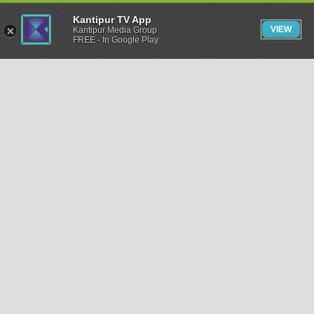
Kantipur TV App
VIEW
Kantipur Media Group
FREE - In Google Play
समाचार
राजनीति
खेलकुद
अन्तर्राष्ट्रिय
अर्थ
भिडियो
विचार
कला / साहित्य
अन्य