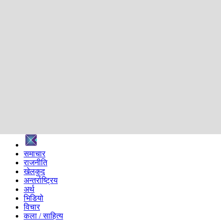
शिक्षा
स्वास्थ्य
अन्तर्वार्ता
मनोरञ्जन
प्रविधि
निर्वाचन विशेष
सम्पादकीय
समाज
ब्लग
अन्य
प्रदेश
समाचार
राजनीति
खेलकुद
अन्तर्राष्ट्रिय
अर्थ
भिडियो
विचार
कला / साहित्य