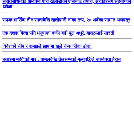
स्रोतसाधनको अभावमा पारा खेलाडीको एसियाड तयारी, सरकारसँग सहयोगको
अपेक्षा
सडक भासिँदा तीन सातादेखि तातोपानी नाका ठप्प, २० अर्बका सामान अलपत्र
एक दशक बित्दा पनि धनुषाका दर्जन बढी पुल अधुरै, यात्रुलाई सास्ती
विदेशको सीप र कमाइले झापामा खुले रोजगारीका ढोका
बजारमा महंगीको मार : चामलदेखि तेलसम्मको मूल्यवृद्धिले उपभोक्ता हैरान