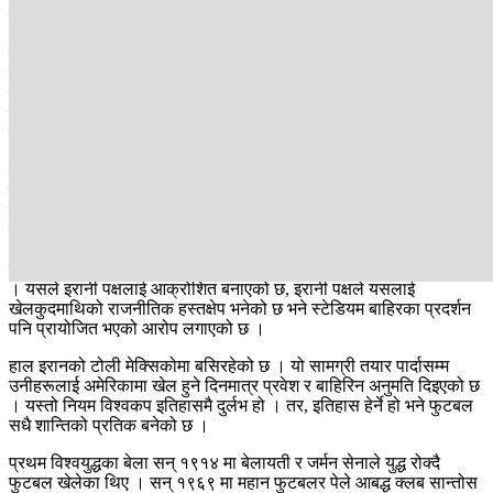
फहराइँदैछ ।
इरानी मूलका अमेरिकीहरु यसैलाई वास्तविक इरान मान्छन् । तर, फिफाले यो
झन्डालाई राजनीतिक प्रतीक भन्दै स्टेडियमभित्र निषेध गरेको छ । इरानी
फुटबल महासंघले प्रतियोगितामा सहभागी हुन "आधिकारिक झन्डा र राष्ट्रिय
प्रतिकको सम्मान" अनिवार्य गरेको छ, जसले समर्थक र खेलाडीहरूलाई थप
दबाबमा पारेको छ ।
इरानी ˆयानहरूको टिकट कोटा रद्द गरिएको छ । अमेरिकी प्रतिबन्धका कारण
वित्तीय लेनदेन रोकिएको छ । सोमाली रेफ्रिलाई अमेरिका प्रवेश नदिइएको
घटनाले पनि विश्वकपमा विवाद थपेको छ । केही अन्य देशका खेलाडीहरूलाई
पनि कडा जाँच र सोधपुछ गरिएको रिपोर्ट सार्वजनिक भएका छन् ।
इरानी टोलीका केही अधिकारीहरूलाई सुरक्षा कारण देखाउँदै भिसा दिइएको छैन
। यसले इरानी पक्षलाई आक्रोशित बनाएको छ, इरानी पक्षले यसलाई
खेलकुदमाथिको राजनीतिक हस्तक्षेप भनेको छ भने स्टेडियम बाहिरका प्रदर्शन
पनि प्रायोजित भएको आरोप लगाएको छ ।
हाल इरानको टोली मेक्सिकोमा बसिरहेको छ । यो सामग्री तयार पार्दासम्म
उनीहरूलाई अमेरिकामा खेल हुने दिनमात्र प्रवेश र बाहिरिन अनुमति दिइएको छ
। यस्तो नियम विश्वकप इतिहासमै दुर्लभ हो । तर, इतिहास हेर्ने हो भने फुटबल
सधै शान्तिको प्रतिक बनेको छ ।
प्रथम विश्वयुद्धका बेला सन् १९१४ मा बेलायती र जर्मन सेनाले युद्ध रोक्दै
फुटबल खेलेका थिए । सन् १९६९ मा महान फुटबलर पेले आबद्ध क्लब सान्तोस