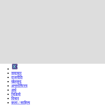
शिक्षा
स्वास्थ्य
अन्तर्वार्ता
मनोरञ्जन
प्रविधि
निर्वाचन विशेष
सम्पादकीय
समाज
ब्लग
अन्य
प्रदेश
समाचार
राजनीति
खेलकुद
अन्तर्राष्ट्रिय
अर्थ
भिडियो
विचार
कला / साहित्य