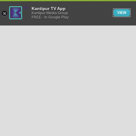
Kantipur TV App
VIEW
Kantipur Media Group
FREE - In Google Play
समाचार
राजनीति
खेलकुद
अन्तर्राष्ट्रिय
अर्थ
भिडियो
विचार
कला / साहित्य
अन्य