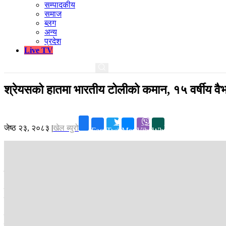
सम्पादकीय
समाज
ब्लग
अन्य
प्रदेश
Live TV
श्रेयसको हातमा भारतीय टोलीको कमान, १५ वर्षीय वैभवक
जेष्ठ २३, २०८३
|
खेल ब्युरो
Facebook
Twitter
Messenger
Viber
Whatsapp
काठमाडौं ।
श्रेयस अय्यर भारतीय टी-२० अन्तर्राष्ट्रिय टोलीको कप्तान नियुक
खराब फर्मका कारण सूर्यकुमार यादवलाई कप्तानको जिम्मेवारीबाट हटाइएको छ । आय
पहिलोपटक स्थान पाएका छन् ।
पछिल्ला वर्षहरूमा आईपीएलमा उत्कृष्ट प्रदर्शन गर्दै अय्यरले कोलकाता नाइट
छक्का प्रहार गरेका वैभव सूर्यवंशीले 'ओरेन्ज क्याप', 'एमर्जिङ प्लेयर' र 'एमभीपी