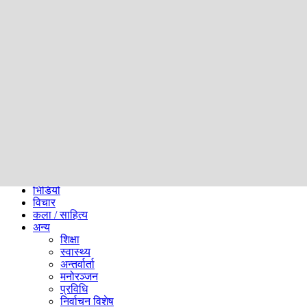
समाज
ब्लग
अन्य
प्रदेश
समाचार
राजनीति
खेलकुद
अन्तर्राष्ट्रिय
अर्थ
भिडियो
विचार
कला / साहित्य
अन्य
शिक्षा
स्वास्थ्य
अन्तर्वार्ता
मनोरञ्जन
प्रविधि
निर्वाचन विशेष