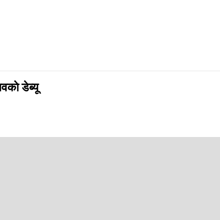
ाे डेब्यू
्त भएका छन् ।
रल्यान्ड र इङ्ल्यान्ड भ्रमणका लागि घोषणा गरिएको टोलीमा तिलक वर्मा उपकप्तान
 राइडर्सलाई २०२४ मा उपाधि जिताएका थिए भने २०२५ मा पञ्जाब किङ्सलाई फाइनलसम
' अवार्ड जित्दै सनसनी मच्चाएका थिए।