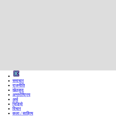
शिक्षा
स्वास्थ्य
अन्तर्वार्ता
मनोरञ्जन
प्रविधि
निर्वाचन विशेष
सम्पादकीय
समाज
ब्लग
अन्य
प्रदेश
समाचार
राजनीति
खेलकुद
अन्तर्राष्ट्रिय
अर्थ
भिडियो
विचार
कला / साहित्य