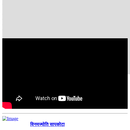
पप्लेक्सिटी र अन्य तस्वीर बनाउने एआईका लागि उपयुक्त प्रम्पटको खोजी
गरिरहेका छन् ।
कसैलाई जर्सी किनेरै लगाउन पर्छ भने कसैलाई सामाजिक सञ्जालमा
उपस्थितिका लागि मात्रै जर्सी आवश्यक पर्छ । के तपाईाले पनि यस्तै एआई
निर्मित पोस्टर बनाउनु भयो ?कि आफुलाई मन परेको टिमको जर्सी बजारमा गएर
किन्नु भयो ?
विनयज्योति सापकोटा