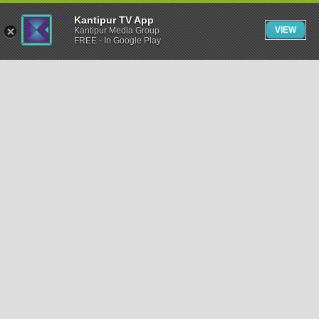
Kantipur TV App
VIEW
Kantipur Media Group
FREE - In Google Play
समाचार
राजनीति
खेलकुद
अन्तर्राष्ट्रिय
अर्थ
भिडियो
विचार
कला / साहित्य
अन्य