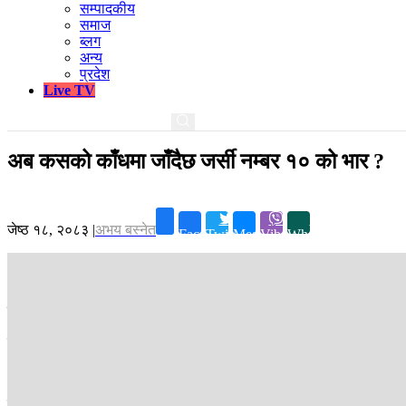
सम्पादकीय
समाज
ब्लग
अन्य
प्रदेश
Live TV
अब कसको काँधमा जाँदैछ जर्सी नम्बर १० को भार ?
जेष्ठ १८, २०८३
|
अभय बस्नेत
Facebook
Twitter
Messenger
Viber
Whatsapp
काठमाडौं ।
विश्व फुटबलमा धेरै खेलाडी आए, गए ।
तर, फुटबलमा जर्सी नम्बर १० लगाउने खेलाडी भने सधैँजसो समर्थकको नजरमा परे
अनि क कसले यसलाई मानक बनाउन योगदान दिए ?
पेले, म्याराडोना, जिदान र मेस्सी । यी सर्वकालीन महान फुटबलरहरूबीच एउटा 