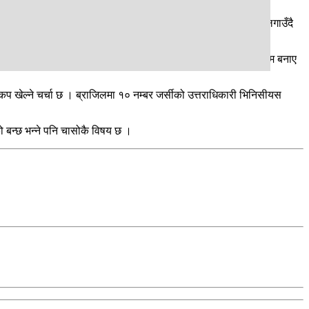
ाउने भन्ने विवाद सतहमै आयो । नेयमारको अनुपस्थितिमा भिनिसियसले लगाउँदै
र्सी नम्बर १० को पुस्तान्तरण हुँदै छ । मेस्सीले यो विश्वकपलाई अन्तिम बनाए
कप खेल्ने चर्चा छ । ब्राजिलमा १० नम्बर जर्सीको उत्तराधिकारी भिनिसीयस
 बन्छ भन्ने पनि चासोकै विषय छ ।