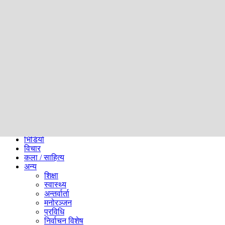
समाज
ब्लग
अन्य
प्रदेश
समाचार
राजनीति
खेलकुद
अन्तर्राष्ट्रिय
अर्थ
भिडियो
विचार
कला / साहित्य
अन्य
शिक्षा
स्वास्थ्य
अन्तर्वार्ता
मनोरञ्जन
प्रविधि
निर्वाचन विशेष