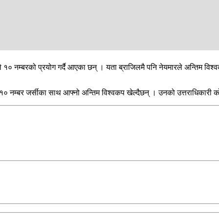
ालै मात्र आउँदो विश्वकपका लागि ब्राजिलको पाँचतारे जर्सी नम्बर १० कसले लग
।
को कीर्तिमान तोड्ने दाउमा छन् । यो विश्वकपको एउटा रोचक पक्ष के पनि छ भने, ज
 १० नम्बरको प्रयोग गर्दै आएका छन् । यता ब्राजिलमै पनि नेयमारले अन्तिम विश्व
० नम्बर जर्सीका साथ आफ्नो अन्तिम विश्वकप खेल्दैछन् । उनको उत्तराधिकारी को