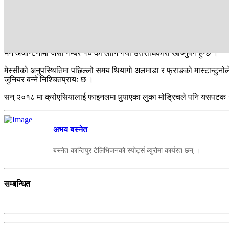
यी उदीयमान खेलाडीले आफ्नो करिअरका लागि जर्सी नम्बर १० नै रोजेका छन् । ह
आएको १० नम्बर लामो छलफलपछि अब नेयमारलाई नै सुम्पिने सहमति भएको छ 
यस पटक नेयमार ४ वटा विश्वकपमा १० नम्बर लगाउने पहिलो ब्राजिलियन बन्दै पेले
भने अर्जेन्टिनामा जर्सी नम्बर १० का लागि नयाँ उत्तराधिकारी खोज्नुपर्ने हुन्छ ।
मेस्सीको अनुपस्थितिमा पछिल्लो समय थियागो अलमाडा र फ्राङको मास्टान्टुनोले
जुनियर बन्ने निश्चितप्रायः छ ।
सन् २०१८ मा क्रोएसियालाई फाइनलमा पुर्‍याएका लुका मोड्रिचले पनि यसपटक १
अभय बस्नेत
बस्नेत कान्तिपुर टेलिभिजनको स्पोर्ट्स ब्युरोमा कार्यरत छन् ।
सम्बन्धित