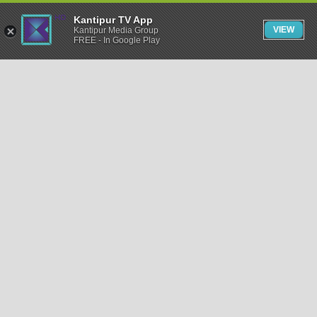
Kantipur TV App
VIEW
Kantipur Media Group
FREE - In Google Play
समाचार
राजनीति
खेलकुद
अन्तर्राष्ट्रिय
अर्थ
भिडियो
विचार
कला / साहित्य
अन्य