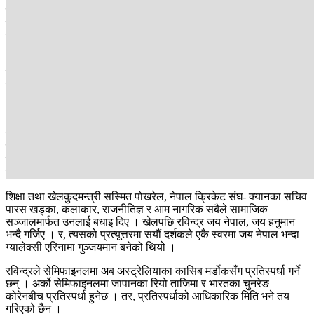
खेलाडीको कीर्तिमान बनाए । पहिलो राउन्डमा दुवै खेलाडीबीच प्रतिस्पर्धात्मक
भिडन्त देखियो । दोस्रो राउन्डमा भने रविन्द्रले खेलको मोड नै परिवर्तन गरे ।
उनले उत्कृष्ट ग्र्याप्लिङ कौशल देखाउँदै अलिन्टोजोनलाई म्याटमा लडाउन सफल
भए ।
त्यसपछि 'माउन्ट' पोजिसनमा पुगेका रविन्द्रले उच्चस्तरको पोजिसनल कन्ट्रोल
देखाउँदै लगातार ग्राउन्ड एन्ड पाउन्ड गरेपछि रेफ्रिले दोस्रो राउन्डको ४ मिनेट
३७ सेकेन्डमा खेल रोक्दै टेक्निकल नकआउटद्वारा रविन्द्रलाई विजेता घोषित गरे
। व्यावसायिक करिअरमा रविन्द्रले १० जित र १ हारको सामना गरेका छन् ।
हङकङ र मकाउमा बसोबास गर्ने सयौं नेपाली राष्ट्रिय झन्डासहित रविन्द्रलाई
समर्थन गर्न रंगशालामा पुगेका थिए । रविन्द्रलाई विजेता घोषणा गरिँदा रंगशाला
उत्साहले भरियो । 'बाजाङको बाघ' भनेर चिनिने ढाँटका लागि देशभरबाट
बधाइको वर्षा भयो ।
शिक्षा तथा खेलकुदमन्त्री सस्मित पोखरेल, नेपाल क्रिकेट संघ- क्यानका सचिव
पारस खड्का, कलाकार, राजनीतिज्ञ र आम नागरिक सबैले सामाजिक
सञ्जालमार्फत उनलाई बधाइ दिए । खेलपछि रविन्द्र जय नेपाल, जय हनुमान
भन्दै गर्जिए । र, त्यसको प्रत्यूत्तरमा सयौं दर्शकले एकै स्वरमा जय नेपाल भन्दा
ग्यालेक्सी एरिनामा गुञ्जयमान बनेको थियो ।
रविन्द्रले सेमिफाइनलमा अब अस्ट्रेलियाका कासिब मर्डोकसँग प्रतिस्पर्धा गर्ने
छन् । अर्को सेमिफाइनलमा जापानका रियो ताजिमा र भारतका चुनरेङ
कोरेनबीच प्रतिस्पर्धा हुनेछ । तर, प्रतिस्पर्धाको आधिकारिक मिति भने तय
गरिएको छैन ।