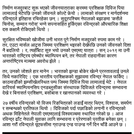
निर्माण मजदुरबाट सुरू भएको जीवनयात्राका क्रममा प्रशिक्षक दिविज पिया
लामालाई भेटेपछि उनको जीवनले कोल्टे फेर्‍यो । लामाको संरक्षण र मार्गदर्शनमा
रविन्द्रले इतिहास रचिरहेका छन् । सुदूरपश्चिम नेपालको बझाङमा 'कसैले
चिनोस्, सम्मान गरोस्' भन्ने सपनासहित हुर्किएका रविन्द्रको औपचारिक शिक्षा
दस कक्षामै रोकिएको थियो ।
सुरक्षित भविष्यको खोजीमा उनी भारत पुगे निर्माण मजदुरको रुपमा काम गरे ।
तर, एउटा मार्सल आट्र्स जिममा प्रशिक्षण भइरको देखेपछि उनको जीवनको दिशा
नै बदलियो । र, त्यहीँबाट सुरु भयो उनको एमएमए यात्रा । सन् २०१९ मा उनी
भारतको राष्ट्रिय एमेच्योर च्याम्पियन बने, तर नेपाली राहदानीका कारण
अन्तर्राष्ट्रिय मञ्चमा अवरोध झेले ।
तर, उनको जोशले हार मानेन । भारतको झन्डा बोकेर खेल्ने प्रस्तावलाई उनले
सिधै नकारिदिए । एक भारतीय प्रशिक्षकको सुझावमा रविन्द्र नेपाल फर्किए ।
काठमाडौंको झम्सीखेलस्थित पम्प जिममा दिविज पिया लामालाई भेटे । नेपाल
वारियर्स च्याम्पियनसिप एनडब्लुसीका संस्थापक दिविजले रविन्द्रमा सम्भावना
देखे र बिनासर्त प्रशिक्षण, बसोबास र खानपानको व्यवस्था गरे ।
२७ वर्षीय रविन्द्रको यो विजय रिङभित्रको लडाइँ मात्र थिएन, विश्वास, समर्पण
र सम्बन्धको प्रतिफल थियो । दिविजको पर्दा पछाडिको लगानी र रविन्द्रको
अथक मिहिनेतले नेपाली एमएमएलाई विश्वमञ्चमा स्थापित गरेको छ । आज
रविन्द्र ढाँट नेपाली युवाका लागि सम्भावना र प्रेरणाको प्रतीक बनेका छन् ।
आशा गरौं रविन्द्रले यूएफसीमा ग्राउन्ड एन्ड पाउन्ड गर्ने दिन चाँडै आउने छ ।