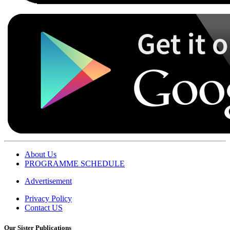
About Us
PROGRAMME SCHEDULE
Advertisement
Privacy Policy
Contact US
Our Sister Publications