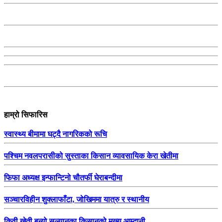
हाम्रो सिफारिस
स्वास्थ्य बीमामा घट्दै नागरिकको रूचि
पश्चिम नवलपरासीको सुस्ताका किसान व्यावसायिक केरा खेतीमा
फिफा अध्यक्ष इन्फान्टिनो चौतर्फी घेराबन्दीमा
सञ्चारविहीन शुक्लाफाँटा, जोखिममा यात्रु र स्थानीय
किवी खेती बन्यो सल्यानका किसानको मुख्य आम्दानी