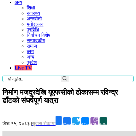
अन्य
शिक्षा
स्वास्थ्य
अन्तर्वार्ता
मनोरञ्जन
प्रविधि
निर्वाचन विशेष
सम्पादकीय
समाज
ब्लग
अन्य
प्रदेश
Live TV
निर्माण मजदुरदेखि यूएफसीको ढोकासम्म रविन्द्र
ढाँटको संघर्षपूर्ण यात्रा
जेष्ठ १५, २०८३
|
सुवास रोकाया
Facebook
Twitter
Messenger
Viber
Whatsapp