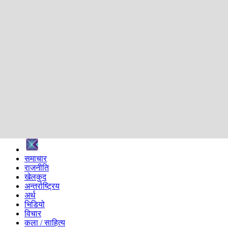
शिक्षा
स्वास्थ्य
अन्तर्वार्ता
मनोरञ्जन
प्रविधि
निर्वाचन विशेष
सम्पादकीय
समाज
ब्लग
अन्य
प्रदेश
समाचार
राजनीति
खेलकुद
अन्तर्राष्ट्रिय
अर्थ
भिडियो
विचार
कला / साहित्य