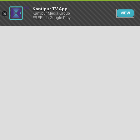
Kantipur TV App
VIEW
Kantipur Media Group
FREE - In Google Play
समाचार
राजनीति
खेलकुद
अन्तर्राष्ट्रिय
अर्थ
भिडियो
विचार
कला / साहित्य
अन्य