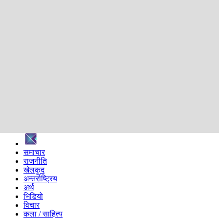
शिक्षा
स्वास्थ्य
अन्तर्वार्ता
मनोरञ्जन
प्रविधि
निर्वाचन विशेष
सम्पादकीय
समाज
ब्लग
अन्य
प्रदेश
समाचार
राजनीति
खेलकुद
अन्तर्राष्ट्रिय
अर्थ
भिडियो
विचार
कला / साहित्य