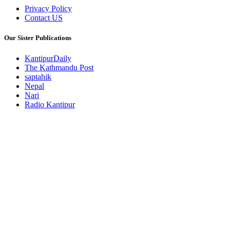
Privacy Policy
Contact US
Our Sister Publications
KantipurDaily
The Kathmandu Post
saptahik
Nepal
Nari
Radio Kantipur