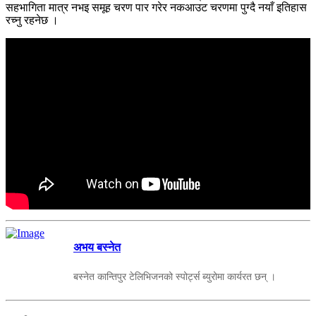
सहभागिता मात्र नभइ समूह चरण पार गरेर नकआउट चरणमा पुग्दै नयाँ इतिहास
रच्नु रहनेछ ।
अभय बस्नेत
बस्नेत कान्तिपुर टेलिभिजनको स्पोर्ट्स ब्युरोमा कार्यरत छन् ।