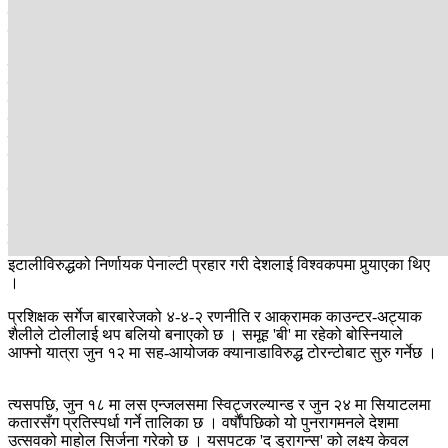
छनोटको समूह चरणमा अस्ट्रियापछि दोस्रो स्थानमा रहँदै टोलीले प्ले-अफको
कठिन बाटो तय गरेको थियो ।
प्ले-अफको सेमिफाइनलमा वेल्सविरुद्ध ८५ मिनेटसम्म पछि परेको अवस्थामा
एडिन जेकोको हेडर गोलले टोलीलाई जीवनदान दियो र अन्ततः पेनाल्टीमा जित
दिलायो । तर, छनोट यात्राको सबैभन्दा अविस्मरणीय क्षण त फाइनलमा भयो,
जहाँ जेनिकाको मैदानमा चार पटकको विश्व विजेता इटालीलाई पेनाल्टी
सुटआउटमा पराजित गर्दै बोस्नियाले पूरै युरोपलाई आश्चर्य चकित बनायो र
विश्वकपमा आफ्नो स्थान सुरक्षित गर्‍यो ।
यो विश्वकप बोस्नियाका स्ट्राइकर र कप्तान एडिन जेकोका लागि 'लास्ट डान्स'
अर्थात् अन्तिम प्रतियोगिता हुने निश्चित प्रायः छ । ४० वर्षको उमेरमा पनि
मैदानमा नेतृत्व गरिरहेका जेको ७३ गोलसहित टोलीका सर्वाधिक गोलकर्ता हुन् ।
उनलाई साथ दिन २१ वर्षीय युवा एस्मिर बाज्राक्तारेभिच तयार छन्, जसले
इटालीविरुद्धको निर्णायक पेनाल्टी प्रहार गरी देशलाई विश्वकपमा पुर्‍याएका थिए
।
प्रशिक्षक सर्गेज बारबारेजको ४-४-२ रणनीति र आक्रामक काउन्टर-अट्याक
शैलीले टोलीलाई थप बलियो बनाएको छ । समूह 'बी' मा रहेको बोस्नियाले
आफ्नो यात्रा जुन १२ मा सह-आयोजक क्यानाडाविरुद्ध टोरन्टोबाट सुरु गर्नेछ ।
त्यसपछि, जुन १८ मा लस एन्जलसमा स्विट्जरल्यान्ड र जुन २४ मा सियाटलमा
कतारसँग प्रतिस्पर्धा गर्ने तालिका छ । वर्षौंपछिको यो पुनरागमनले देशमा
उत्सवको माहोल सिर्जना गरेको छ । यसपटक 'द ड्रागन्स' को लक्ष्य केवल