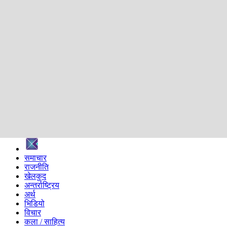
शिक्षा
स्वास्थ्य
अन्तर्वार्ता
मनोरञ्जन
प्रविधि
निर्वाचन विशेष
सम्पादकीय
समाज
ब्लग
अन्य
प्रदेश
समाचार
राजनीति
खेलकुद
अन्तर्राष्ट्रिय
अर्थ
भिडियो
विचार
कला / साहित्य