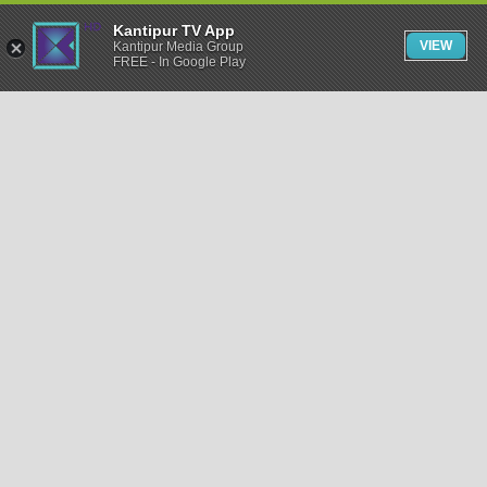
Kantipur TV App
VIEW
Kantipur Media Group
FREE - In Google Play
समाचार
राजनीति
खेलकुद
अन्तर्राष्ट्रिय
अर्थ
भिडियो
विचार
कला / साहित्य
अन्य