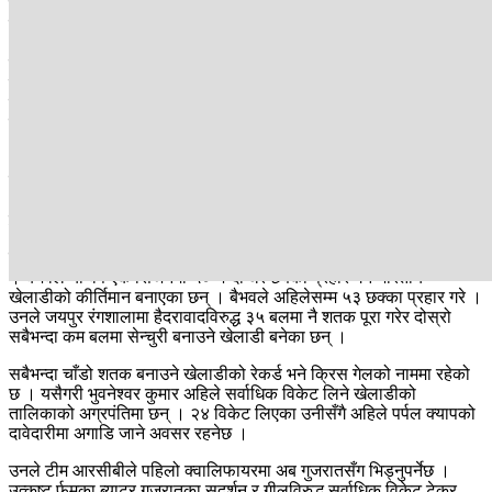
पञ्जाब र मुम्बई प्लेअफ्मा पुग्न चुकेका छन् भने बैगलुरुसँगै गुजरात, सनराइजर्स
हैदराबाद र राजस्थानले प्लेअफ सुरक्षित गरे । पञ्जाबका लागि भने यो वर्षको
आईपीएल संघर्ष उतारचढावपूर्ण रह्याे । सुरुका सात खेलमा अपराजित यात्रा
गरेपछि धेरैले सोचेका थिए, पञ्जाबले गत सिजनको जस्तै तालिकाको
शीर्षस्थानमा रहेर लिग चरण समाप्त गर्नेछ । तर, जसरी पञ्जाब जितको
सुरुवाती रुझानमा रमाइरहेको थियो, सातौं खेलपछि त्यसको ठीक विपरीत
लगातार ६ खेलमा हारको पीडाबाट गुज्रिनु पर्यो ।
अन्ततः उसको यात्रा लिग चरणबाट नै समाप्त भयो । जोफ्रा आर्चर, बैभव
सूर्यवंशी, भुवनेश्वर कुमार, साई सुदर्शन, सुम्भन गीलको प्रदर्शनले सिजनको
आईपीएललाई चमत्कारिक बनाएको छ । यी खेलाडीले आफ्नो टोलीलाई प्लेअफ्मा
पुर्‍याउन महत्वपूर्ण भूमिका निर्वाह गरेका छन् ।
सुदर्शन र गीलको प्रदर्शनकै मद्दतमा गुजरातले क्वालिफायरमा स्थान बनाएको हो
। बैभवले यो वर्ष एकै सिजनमा ५० भन्दा धेरै छक्का प्रहार गर्ने भारतीय
खेलाडीको कीर्तिमान बनाएका छन् । बैभवले अहिलेसम्म ५३ छक्का प्रहार गरे ।
उनले जयपुर रंगशालामा हैदरावादविरुद्ध ३५ बलमा नै शतक पूरा गरेर दोस्रो
सबैभन्दा कम बलमा सेन्चुरी बनाउने खेलाडी बनेका छन् ।
सबैभन्दा चाँडो शतक बनाउने खेलाडीको रेकर्ड भने क्रिस गेलको नाममा रहेको
छ । यसैगरी भुवनेश्वर कुमार अहिले सर्वाधिक विकेट लिने खेलाडीको
तालिकाको अग्रपंतिमा छन् । २४ विकेट लिएका उनीसँगै अहिले पर्पल क्यापको
दावेदारीमा अगाडि जाने अवसर रहनेछ ।
उनले टीम आरसीबीले पहिलो क्वालिफायरमा अब गुजरातसँग भिड्नुपर्नेछ ।
उत्कृष्ट र्फमका ब्याटर गुजरातका सुदर्शन र गीलविरुद्ध सर्वाधिक विकेट टेकर