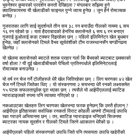
भुवनेश्वर कुमारको प्रदर्शन कस्तो देखिएला ? मंगलबार साँझमा हुने
क्वालिफायरमा यी खेलाडीको फाइनल पुग्ने जााच हुनेछ । जुन हेर्न रोमाञ्चक
बन्नेछ ।
गुजरातका लागि साई सुदर्शनले तीन सय ३८ रन बनाउँदा गीलको नाममा ६ सय
१६ रन रहेको छ । यता हैदराबादको हेनरिच क्लासेनले ६ सय ६ रन बनाएर
गुजराई डुओलाई कडा टक्कर दिइरहेका छन् । पहिलो इलिमिनेटर खेल बुधबार
हुनेछ, जहाँ क्लासेनको टिमले वैभव सूर्यवंशीको टीम राजस्थानसँग चण्डीगढमा
खेल्नेछ ।
यो खेलमा क्लासेनको ब्याटले शतक प्रहार गर्ला कि बैभवको ब्याटबाट छक्काको
वर्षा होला ? यी दुई खेलाडीबीचको पेचिलो प्रतिस्पर्धाले इलिमिनेटरलाई
रोमाञ्चक बनाउनेछ ।
यो वर्ष रन चेज गर्ने टोलीहरुले धेरै खेल जितिरहेका छन् । लिग चरणका ४२ खेल
चेज गर्ने टिमले जितेका थिए । यो संस्करणमा २ सयभन्दा धेरै रनको लक्ष्यसमेत
१५ पटक सफलतापूर्वक पूरा भएका छन् । त्यसैले यो आईपीएललाई ब्याटिङ
प्याराडाइजको रुपमा पनि व्याख्या गरिएको छ ।
नकआउटका खेलहरु लिग चरणका खेलभन्दा फरक हुनेछन् कि उस्तै होलान् ?
आईपीएल इतिहासका सर्वाधिक रनकर्ता विराट कोहली आफ्नो टीमलाई उपाधि
रक्षा गराउने अभियानमा छन् । तर, ब्याटिङ प्याराडाइज भनिएको सिजनमा
ब्याटरका नायक सुदर्शन र गीलको टिमले जित्ने आाकलन धेरैको छ ।
आईपीएलको पहिलो संस्करणको उपाधि जिते पनि त्यसयता उपाधि खडेरीको