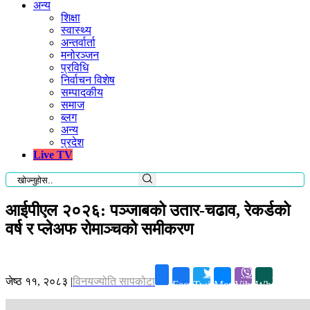
अन्य
शिक्षा
स्वास्थ्य
अन्तर्वार्ता
मनोरञ्जन
प्रविधि
निर्वाचन विशेष
सम्पादकीय
समाज
ब्लग
अन्य
प्रदेश
Live TV
आईपीएल २०२६: पञ्जाबको उतार-चढाव, रेकर्डको
वर्ष र प्लेअफ रोमाञ्चको समीकरण
जेष्ठ ११, २०८३
|
विनयज्योति सापकोटा
Facebook
Twitter
Messenger
Viber
Whatsapp