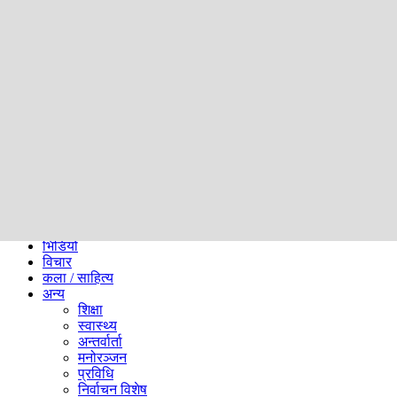
समाज
ब्लग
अन्य
प्रदेश
समाचार
राजनीति
खेलकुद
अन्तर्राष्ट्रिय
अर्थ
भिडियो
विचार
कला / साहित्य
अन्य
शिक्षा
स्वास्थ्य
अन्तर्वार्ता
मनोरञ्जन
प्रविधि
निर्वाचन विशेष