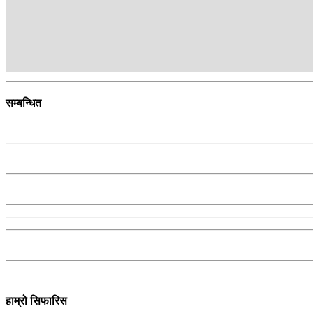
अभय बस्नेत
बस्नेत कान्तिपुर टेलिभिजनको स्पोर्ट्स ब्युरोमा कार्यरत छन् ।
सम्बन्धित
हाम्रो सिफारिस