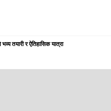
भव्य तयारी र ऐतिहासिक यात्रा
्म विश्वको ध्यान यसैले तान्दै छ ।
 रंगशालाबाट हुँदैछ । अन्त्य चाहिँ, मेस्सीलाई अर्ली रिटायरमेन्ट लिन बाध्य बनाए