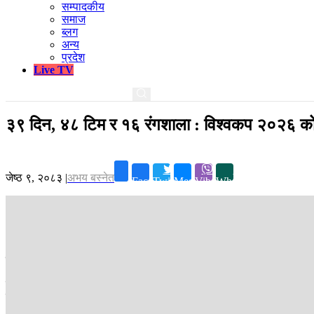
सम्पादकीय
समाज
ब्लग
अन्य
प्रदेश
Live TV
३९ दिन, ४८ टिम र १६ रंगशाला : विश्वकप २०२६ को 
जेष्ठ ९, २०८३
|
अभय बस्नेत
Facebook
Twitter
Messenger
Viber
Whatsapp
काठमाडौं ।
३९ दिन, ४८ टिम र १६ रंगशाला । आगामी जुन ११ देखि जुलाई १९ सम
फिफा विश्वकप २०२६ को सुरुआत पेले र म्याराडोनाले उपाधि उचालेको मेक्सिको सिटी
क्यानडाका रंगशालामा कुल १०४ खेल हुनेछन् ।