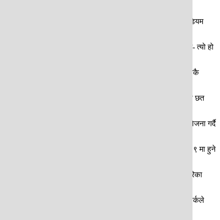
ई लेजेन्ड भनिएजस्तै यदि रंगशालाई भनिने हो भने, मेक्सिको सिटी स्टेडियम
ो । ८३ हजार दर्शक क्षमता भएको यो रंगशालाले अब अर्को कीर्ति रच्दै छ- त्यो हो
मलव ५ बिलियन डलरको लागतमा निर्माण भएको लस एन्जलस स्टेडियम विश्वकै
िधिको उच्च प्रयोग हेर्न भने एट्लान्टा रंगशाला पुग्नुपर्छ । यहाँको छत
े । विश्वकपमा यसपटक ड्यालस स्टेडियमले सबैभन्दा धेरै ९ खेल आयोजना गर्दै
 रंगाशालालाई तत्कालीन समयको इन्जिनियरिङ मार्भल मानिन्छ । जुलाई १९ मा हुने
मा स्थापना भएको यही रंगशालामा सन् २०१६ को सयौँ संस्करणको कोपा अमेरिका
अनिवार्य गरेको छ । अब कौतुहलको प्रश्न एउटै छ- जुलाई १९ मा न्युयोर्कले