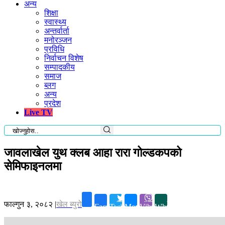
अन्य
शिक्षा
स्वास्थ्य
अन्तर्वार्ता
मनोरञ्जन
प्रविधि
निर्वाचन विशेष
सम्पादकीय
समाज
ब्लग
अन्य
प्रदेश
Live TV
जावलाखेल युथ क्लब आहा रारा गोल्डकपको
सेमिफाइनलमा
फाल्गुन ३, २०८२
|
खेल ब्युरो
Facebook
Twitter
Messenger
Viber
Whatsapp