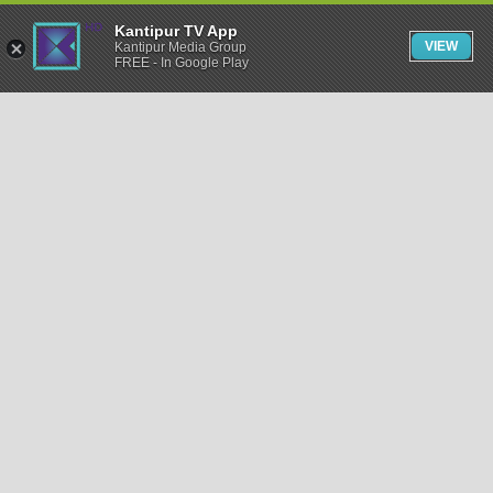
Kantipur TV App
VIEW
Kantipur Media Group
FREE - In Google Play
समाचार
राजनीति
खेलकुद
अन्तर्राष्ट्रिय
अर्थ
भिडियो
विचार
कला / साहित्य
अन्य