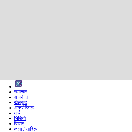
शिक्षा
स्वास्थ्य
अन्तर्वार्ता
मनोरञ्जन
प्रविधि
निर्वाचन विशेष
सम्पादकीय
समाज
ब्लग
अन्य
प्रदेश
समाचार
राजनीति
खेलकुद
अन्तर्राष्ट्रिय
अर्थ
भिडियो
विचार
कला / साहित्य