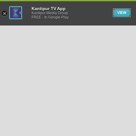
Kantipur TV App
VIEW
Kantipur Media Group
FREE - In Google Play
समाचार
राजनीति
खेलकुद
अन्तर्राष्ट्रिय
अर्थ
भिडियो
विचार
कला / साहित्य
अन्य