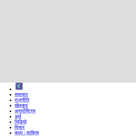
शिक्षा
स्वास्थ्य
अन्तर्वार्ता
मनोरञ्जन
प्रविधि
निर्वाचन विशेष
सम्पादकीय
समाज
ब्लग
अन्य
प्रदेश
समाचार
राजनीति
खेलकुद
अन्तर्राष्ट्रिय
अर्थ
भिडियो
विचार
कला / साहित्य