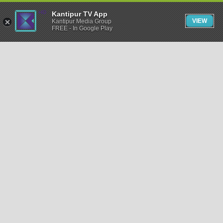
Kantipur TV App
VIEW
Kantipur Media Group
FREE - In Google Play
समाचार
राजनीति
खेलकुद
अन्तर्राष्ट्रिय
अर्थ
भिडियो
विचार
कला / साहित्य
अन्य