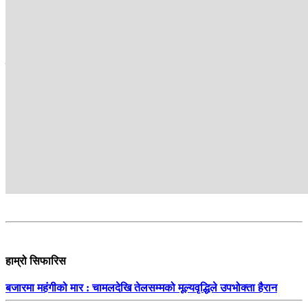
अनमोल कान्तिपुर टेलिभिजन रुपन्देही संवाददाता हुन् ।
सम्बन्धित
हाम्रो सिफारिस
बजारमा महंगीको मार : चामलदेखि तेलसम्मको मूल्यवृद्धिले उपभोक्ता हैरान