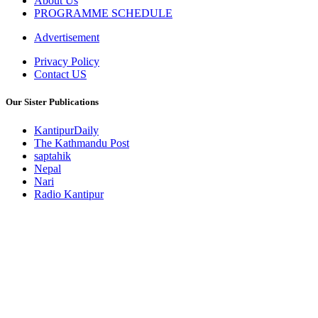
About Us
PROGRAMME SCHEDULE
Advertisement
Privacy Policy
Contact US
Our Sister Publications
KantipurDaily
The Kathmandu Post
saptahik
Nepal
Nari
Radio Kantipur