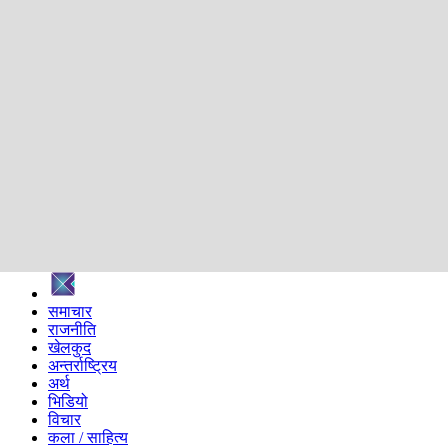
शिक्षा
स्वास्थ्य
अन्तर्वार्ता
मनोरञ्जन
प्रविधि
निर्वाचन विशेष
सम्पादकीय
समाज
ब्लग
अन्य
प्रदेश
समाचार
राजनीति
खेलकुद
अन्तर्राष्ट्रिय
अर्थ
भिडियो
विचार
कला / साहित्य