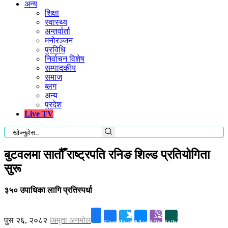
अन्य
शिक्षा
स्वास्थ्य
अन्तर्वार्ता
मनोरञ्जन
प्रविधि
निर्वाचन विशेष
सम्पादकीय
समाज
ब्लग
अन्य
प्रदेश
Live TV
बुटवलमा सातौँ राष्ट्रपति रनिङ शिल्ड प्रतियोगिता
सुरू
३५० उपाधिका लागि प्रतिस्पर्धा
पुस २६, २०८२
|
अमृता अनमोल
Facebook
Twitter
Messenger
Viber
Whatsapp