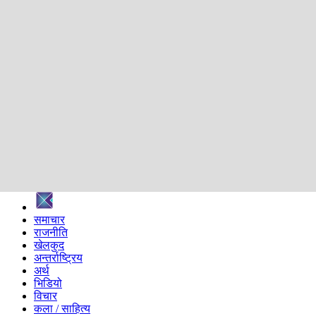
शिक्षा
स्वास्थ्य
अन्तर्वार्ता
मनोरञ्जन
प्रविधि
निर्वाचन विशेष
सम्पादकीय
समाज
ब्लग
अन्य
प्रदेश
समाचार
राजनीति
खेलकुद
अन्तर्राष्ट्रिय
अर्थ
भिडियो
विचार
कला / साहित्य