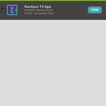
Kantipur TV App
VIEW
Kantipur Media Group
FREE - In Google Play
समाचार
राजनीति
खेलकुद
अन्तर्राष्ट्रिय
अर्थ
भिडियो
विचार
कला / साहित्य
अन्य