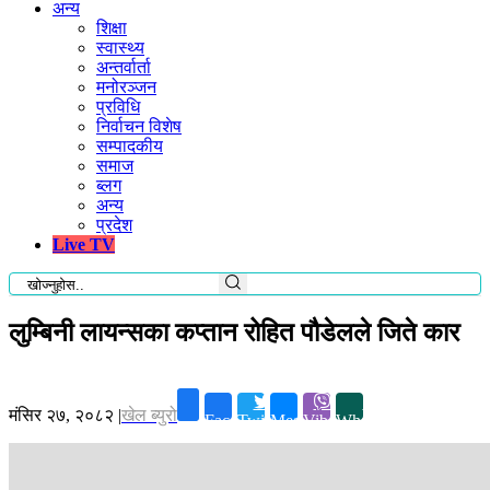
अन्य
शिक्षा
स्वास्थ्य
अन्तर्वार्ता
मनोरञ्जन
प्रविधि
निर्वाचन विशेष
सम्पादकीय
समाज
ब्लग
अन्य
प्रदेश
Live TV
लुम्बिनी लायन्सका कप्तान रोहित पौडेलले जिते कार
मंसिर २७, २०८२
|
खेल ब्युरो
Facebook
Twitter
Messenger
Viber
Whatsapp