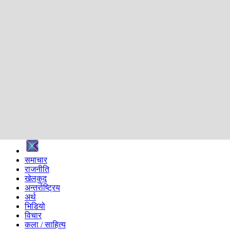
शिक्षा
स्वास्थ्य
अन्तर्वार्ता
मनोरञ्जन
प्रविधि
निर्वाचन विशेष
सम्पादकीय
समाज
ब्लग
अन्य
प्रदेश
समाचार
राजनीति
खेलकुद
अन्तर्राष्ट्रिय
अर्थ
भिडियो
विचार
कला / साहित्य