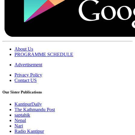
About Us
PROGRAMME SCHEDULE
Advertisement
Privacy Policy
Contact US
Our Sister Publications
KantipurDaily
The Kathmandu Post
saptahik
Nepal
Nari
Radio Kantipur