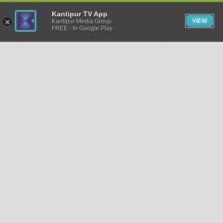
Kantipur TV App
VIEW
Kantipur Media Group
FREE - In Google Play
समाचार
राजनीति
खेलकुद
अन्तर्राष्ट्रिय
अर्थ
भिडियो
विचार
कला / साहित्य
अन्य