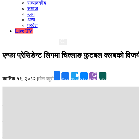
सम्पादकीय
समाज
ब्लग
अन्य
प्रदेश
Live TV
एन्फा प्रेसिडेन्ट लिगमा चित्लाङ फुटबल क्लबकाे विजय
कार्तिक १९, २०८२
|
खेल ब्युरो
Facebook
Twitter
Messenger
Viber
Whatsapp
काठमाडौं ।
एन्फा प्रेसिडेन्ट लिगमा चित्लाङ फुटबल क्लबले विजयी सुरूवात ग
बुधबार भएको उद्घाटन खेलमा चित्लाङले देउराली युथ क्लबलाई ४-१ गोलअन्तरले
समान १-१ गोल गरे ।
पहिलो हाफमा तीन गोलको अग्रता लिएको चित्लाङले दोस्रो हाफमा थप एक गोल गरे
क्लब कास्कीले गोलरहित बराबरी खेलेका छन् । दुवै टिमबाट गोलको प्रयास भए पन