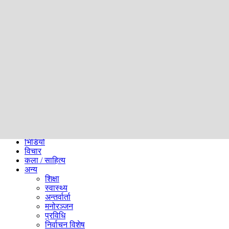
समाज
ब्लग
अन्य
प्रदेश
समाचार
राजनीति
खेलकुद
अन्तर्राष्ट्रिय
अर्थ
भिडियो
विचार
कला / साहित्य
अन्य
शिक्षा
स्वास्थ्य
अन्तर्वार्ता
मनोरञ्जन
प्रविधि
निर्वाचन विशेष