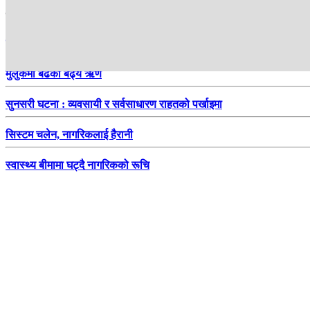
हाम्रो सिफारिस
जोस बटलरले रचे फेरि इतिहास
मुलुकमा बढेको बढ्यै ऋण
सुनसरी घटना : व्यवसायी र सर्वसाधारण राहतको पर्खाइमा
सिस्टम चलेन, नागरिकलाई हैरानी
स्वास्थ्य बीमामा घट्दै नागरिकको रूचि