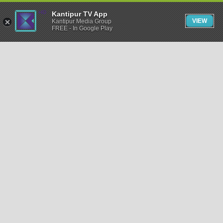
Kantipur TV App
VIEW
Kantipur Media Group
FREE - In Google Play
समाचार
राजनीति
खेलकुद
अन्तर्राष्ट्रिय
अर्थ
भिडियो
विचार
कला / साहित्य
अन्य