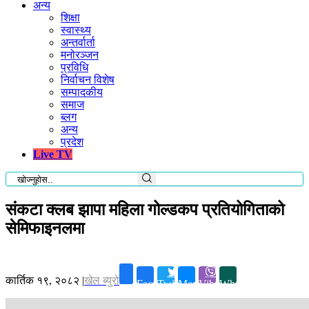
अन्य
शिक्षा
स्वास्थ्य
अन्तर्वार्ता
मनोरञ्जन
प्रविधि
निर्वाचन विशेष
सम्पादकीय
समाज
ब्लग
अन्य
प्रदेश
Live TV
संकटा क्लब झापा महिला गोल्डकप प्रतियोगिताको
सेमिफाइनलमा
कार्तिक १९, २०८२
|
खेल ब्युरो
Facebook
Twitter
Messenger
Viber
Whatsapp