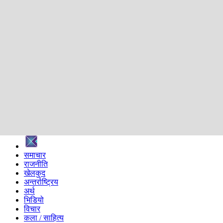
शिक्षा
स्वास्थ्य
अन्तर्वार्ता
मनोरञ्जन
प्रविधि
निर्वाचन विशेष
सम्पादकीय
समाज
ब्लग
अन्य
प्रदेश
समाचार
राजनीति
खेलकुद
अन्तर्राष्ट्रिय
अर्थ
भिडियो
विचार
कला / साहित्य