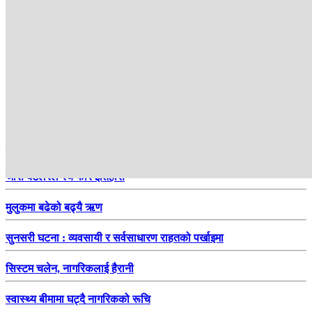
हाम्रो सिफारिस
जोस बटलरले रचे फेरि इतिहास
मुलुकमा बढेको बढ्यै ऋण
सुनसरी घटना : व्यवसायी र सर्वसाधारण राहतको पर्खाइमा
सिस्टम चलेन, नागरिकलाई हैरानी
स्वास्थ्य बीमामा घट्दै नागरिकको रूचि