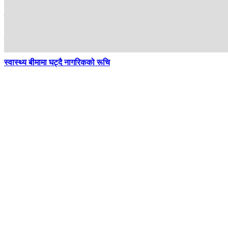
सुनसरी घटना : व्यवसायी र सर्वसाधारण राहतको पर्खाइमा
सिस्टम चलेन, नागरिकलाई हैरानी
स्वास्थ्य बीमामा घट्दै नागरिकको रूचि