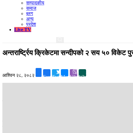
सम्पादकीय
समाज
ब्लग
अन्य
प्रदेश
Live TV
अन्तरार्ष्ट्रिय क्रिकेटमा सन्दीपको २ सय ५० विकेट पु
आश्विन २८, २०८२
Facebook
Twitter
Messenger
Viber
Whatsapp
काठमाडौं ।
नेपाली राष्ट्रिय क्रिकेट टिमका स्टार लेग स्पिनर सन्दीप लामिछानेल
आइसिसी पुरुष टि–ट्वान्टी एसिया तथा इस्ट एसिया-प्यासिफिक छनोटको सुपर सिक
सन्दीप नेपालका लागी टी-ट्वान्टी आई र ओडीआईमा सर्वाधिक विकेट लिने बलर
विकेट लिएका छन् ।