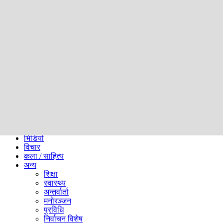
समाज
ब्लग
अन्य
प्रदेश
समाचार
राजनीति
खेलकुद
अन्तर्राष्ट्रिय
अर्थ
भिडियो
विचार
कला / साहित्य
अन्य
शिक्षा
स्वास्थ्य
अन्तर्वार्ता
मनोरञ्जन
प्रविधि
निर्वाचन विशेष