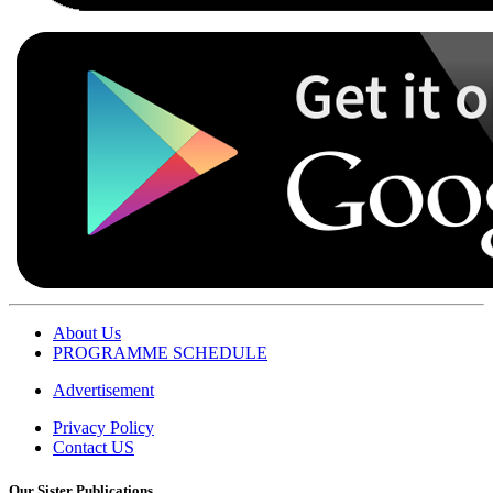
About Us
PROGRAMME SCHEDULE
Advertisement
Privacy Policy
Contact US
Our Sister Publications