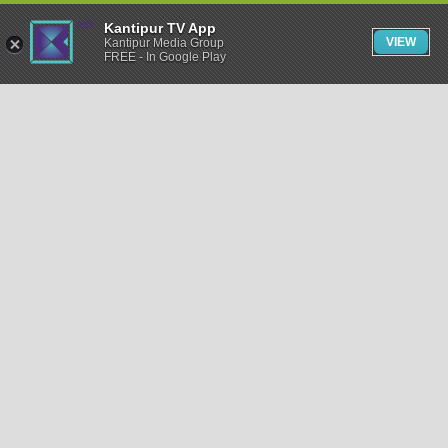
Kantipur TV App
VIEW
Kantipur Media Group
FREE - In Google Play
समाचार
राजनीति
खेलकुद
अन्तर्राष्ट्रिय
अर्थ
भिडियो
विचार
कला / साहित्य
अन्य