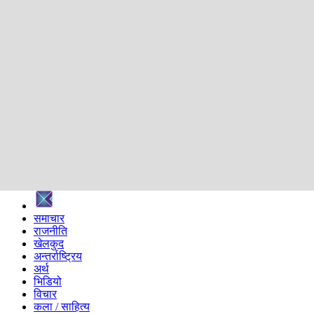
शिक्षा
स्वास्थ्य
अन्तर्वार्ता
मनोरञ्जन
प्रविधि
निर्वाचन विशेष
सम्पादकीय
समाज
ब्लग
अन्य
प्रदेश
समाचार
राजनीति
खेलकुद
अन्तर्राष्ट्रिय
अर्थ
भिडियो
विचार
कला / साहित्य