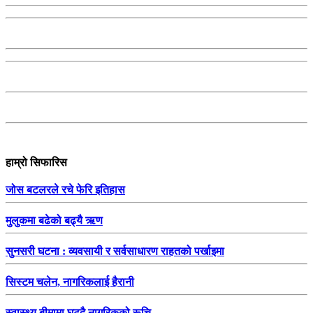
हाम्रो सिफारिस
जोस बटलरले रचे फेरि इतिहास
मुलुकमा बढेको बढ्यै ऋण
सुनसरी घटना : व्यवसायी र सर्वसाधारण राहतको पर्खाइमा
सिस्टम चलेन, नागरिकलाई हैरानी
स्वास्थ्य बीमामा घट्दै नागरिकको रूचि