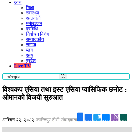
अन्य
शिक्षा
स्वास्थ्य
अन्तर्वार्ता
मनोरञ्जन
प्रविधि
निर्वाचन विशेष
सम्पादकीय
समाज
ब्लग
अन्य
प्रदेश
Live TV
विश्वकप एसिया तथा इस्ट एसिया प्यासिफिक छनोट :
ओमानको विजयी सुरुआत
आश्विन २२, २०८२
|
कान्तिपुर टीभी संवाददाता
Facebook
Twitter
Messenger
Viber
Whats