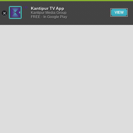
Kantipur TV App
VIEW
Kantipur Media Group
FREE - In Google Play
समाचार
राजनीति
खेलकुद
अन्तर्राष्ट्रिय
अर्थ
भिडियो
विचार
कला / साहित्य
अन्य