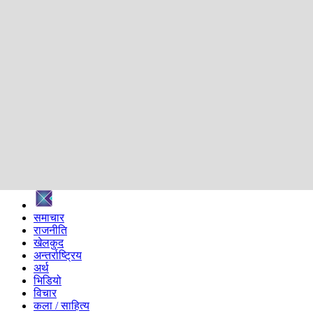
शिक्षा
स्वास्थ्य
अन्तर्वार्ता
मनोरञ्जन
प्रविधि
निर्वाचन विशेष
सम्पादकीय
समाज
ब्लग
अन्य
प्रदेश
समाचार
राजनीति
खेलकुद
अन्तर्राष्ट्रिय
अर्थ
भिडियो
विचार
कला / साहित्य