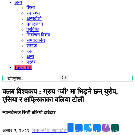
अन्य
शिक्षा
स्वास्थ्य
अन्तर्वार्ता
मनोरञ्जन
प्रविधि
निर्वाचन विशेष
सम्पादकीय
समाज
ब्लग
अन्य
प्रदेश
Live TV
क्लब विश्वकप : ग्रुप ‘जी’ मा भिड्ने छन् युरोप,
एसिया र अफ्रिकाका बलिया टोली
म्यानचेस्टर सिटी बलियो दाबेदार
असार २, २०८२
|
विनयज्योति सापकोटा
Facebook
Twitter
Messenger
Viber
Whatsapp