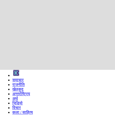
शिक्षा
स्वास्थ्य
अन्तर्वार्ता
मनोरञ्जन
प्रविधि
निर्वाचन विशेष
सम्पादकीय
समाज
ब्लग
अन्य
प्रदेश
समाचार
राजनीति
खेलकुद
अन्तर्राष्ट्रिय
अर्थ
भिडियो
विचार
कला / साहित्य