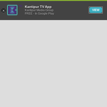
Kantipur TV App
VIEW
Kantipur Media Group
FREE - In Google Play
समाचार
राजनीति
खेलकुद
अन्तर्राष्ट्रिय
अर्थ
भिडियो
विचार
कला / साहित्य
अन्य