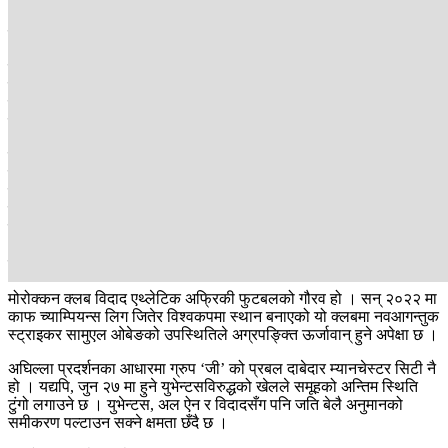
‘एक्सपोजर’ हुनसक्छ । यिल्डिज यही प्रतियोगिताबाट आफूलाई विश्व मञ्चमा
स्थापित गर्ने योजनामा छन् ।
तर युभेन्टसलाई सजिलो छैन । पहिलो खेलमै एसियाली च्याम्पियन अल ऐनसँग
उसको सामना हुनेछ । यूएईको यो टोलीले सन् २०२४ मा एएफसी च्याम्पियन्स
लिग जितेर सबैलाई चकित पारेको थियो । स्ट्राइकर काजो फो-दो लाबा जस्ता
खेलाडीको प्रतिभाले फेरि पनि फुटबल फ्यानलाई ‘सरप्राइज’ दिनसक्छन् ।
चार सिजन प्रिमियर लिग जितेको म्यानचेस्टर सिटी पछिल्लो सिजन भने
ट्रफीविहीन भयो । पुरानै लयमा फर्किने आशा सहित प्रशिक्षक पेप
ग्वार्डिओलाले यो वर्ष खेलाडी किन्न मात्र १५ करोड अमेरिकी डलरभन्दा धेरै खर्च
गरे । हायन सेकी, टियानी रेन्दर्स र एट नुरीलाई सिटीले अनुबन्ध गर्‍यो । यद्यपि,
क्लब विश्वकपमा अधिकांश दर्शकको ध्यान अर्लिङ हालान्डतर्फ रहनेछ ।
अघिल्लो सिजन अपेक्षाकृत प्रदर्शन नगरे पनि अमेरिकी मैदानमा उनले धमाका
मच्चाउने अनुमान छ ।
मोरोक्कन क्लब विदाद एथ्लेटिक अफ्रिकी फुटबलको गौरव हो । सन् २०२२ मा
काफ च्याम्पियन्स लिग जितेर विश्वकपमा स्थान बनाएको यो क्लबमा नवआगन्तुक
स्ट्राइकर सामुएल ओबेङको उपस्थितिले अग्रपङ्क्ति ऊर्जावान् हुने अपेक्षा छ ।
अघिल्ला प्रदर्शनका आधारमा ग्रुप ‘जी’ को प्रबल दाबेदार म्यानचेस्टर सिटी नै
हो । यद्यपि, जुन २७ मा हुने युभेन्टसविरुद्धको खेलले समूहको अन्तिम स्थिति
टुंगो लगाउने छ । युभेन्टस, अल ऐन र विदादसँग पनि जति बेलै अनुमानको
समीकरण पल्टाउन सक्ने क्षमता छँदै छ ।