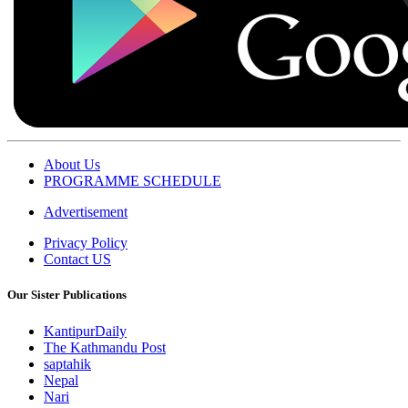
About Us
PROGRAMME SCHEDULE
Advertisement
Privacy Policy
Contact US
Our Sister Publications
KantipurDaily
The Kathmandu Post
saptahik
Nepal
Nari