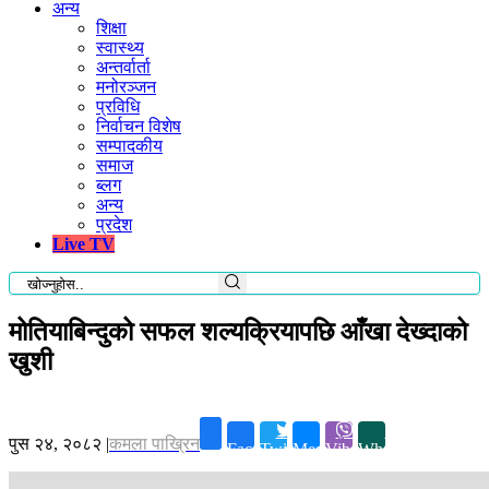
अन्य
शिक्षा
स्वास्थ्य
अन्तर्वार्ता
मनोरञ्जन
प्रविधि
निर्वाचन विशेष
सम्पादकीय
समाज
ब्लग
अन्य
प्रदेश
Live TV
मोतियाबिन्दुको सफल शल्यक्रियापछि आँखा देख्दाको
खुशी
पुस २४, २०८२
|
कमला पाख्रिन
Facebook
Twitter
Messenger
Viber
Whatsapp