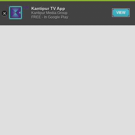
Kantipur TV App
VIEW
Kantipur Media Group
FREE - In Google Play
समाचार
राजनीति
खेलकुद
अन्तर्राष्ट्रिय
अर्थ
भिडियो
विचार
कला / साहित्य
अन्य