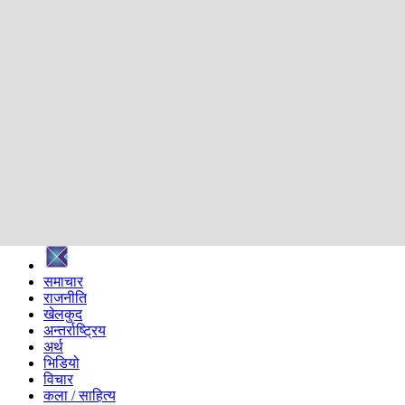
शिक्षा
स्वास्थ्य
अन्तर्वार्ता
मनोरञ्जन
प्रविधि
निर्वाचन विशेष
सम्पादकीय
समाज
ब्लग
अन्य
प्रदेश
समाचार
राजनीति
खेलकुद
अन्तर्राष्ट्रिय
अर्थ
भिडियो
विचार
कला / साहित्य