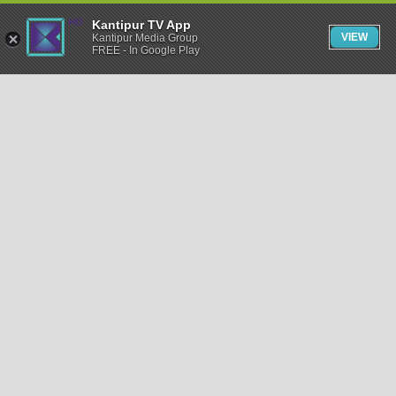
Kantipur TV App
VIEW
Kantipur Media Group
FREE - In Google Play
समाचार
राजनीति
खेलकुद
अन्तर्राष्ट्रिय
अर्थ
भिडियो
विचार
कला / साहित्य
अन्य