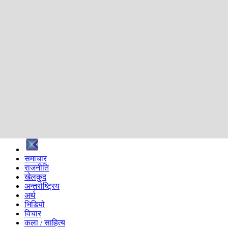
शिक्षा
स्वास्थ्य
अन्तर्वार्ता
मनोरञ्जन
प्रविधि
निर्वाचन विशेष
सम्पादकीय
समाज
ब्लग
अन्य
प्रदेश
समाचार
राजनीति
खेलकुद
अन्तर्राष्ट्रिय
अर्थ
भिडियो
विचार
कला / साहित्य